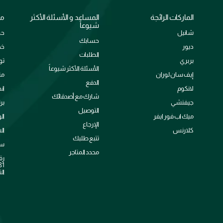
الماركات الرائجة
المساعد و الأسئلة الأكثر
مع
شيوعاً
شانيل
حو
حسابك
ديور
خد
الطلبات
بربري
تو
الأسئلة الأكثر شيوعاً
إيف سان لوران
من
الدفع
لانكوم
ان
شارك مع أصدقائك
جيفنشي
بر
التوصيل
ميك اب فور ايفر
ال
الإرجاع
كلارنس
ال
تتبع طلبك
سي
محدد المتاجر
رق
الت