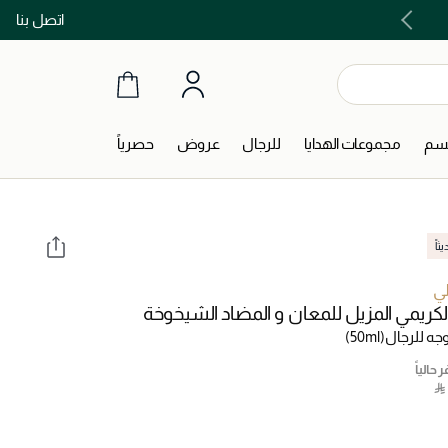
اتصل بنا
اشتري الآن و ادفع لاحقاً مع تابي و تمارا!
جسم
مجموعات الهدايا
للرجال
عروض
حصرياً
اً
ي
لكريمي المزيل للمعان و المضاد الشيخوخة
وجه للرجال
(50ml)
 حالياً
‎ ⃁