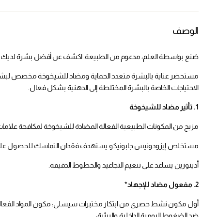
الوصف
صُنع بواسطة العلم، مدعوم من الطبيعة. اكشف عن أفضل بشرة لديك ح
الاحتياجات الخاصة بالبشرة المختلطة إلى الدهنية بشكل فعال.
1. تأثير مضاد للشيخوخة
مزيج من المكونات الطبيعية الفعالة المضادة للشيخوخة لمكافحة علاما
مستخلص إيزودونيس جابونيكو يستهدف فقدان التماسك للحصول على 
أدينوزين يساعد على تنعيم التجاعيد والخطوط الدقيقة.
2. مفعول مضاد للإجهاد*
أول مكون نشط حصري من ابتكار مختبرات سيسلي: مكون المواد الفعالة الن
ضد الضغوط اليومية الداخلية والبيئية: