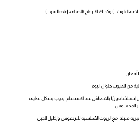
، التلوث...) وكذلك الانزعاج (الجفاف، إعادة النمو...).
لَّمعان.
ية من العيوب طوال اليوم.
ان إحساسًا فوريًا بالانتعاش عند الاستخدام. يذوب بشكل لطيف
ير المحسوس.
ية متبلة، مع الزيوت الأساسية للبردقوش وإكليل الجبل