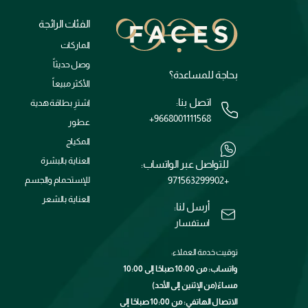
الفئات الرائجة
الماركات
وصل حديثاً
بحاجة للمساعدة؟
الأكثر مبيعاً
اتصل بنا:
اشترِ بطاقة هدية
+9668001111568
عطور
المكياج
العناية بالبشرة
للتواصل عبر الواتساب:
+971563299902
للإستحمام والجسم
العناية بالشعر
أرسل لنا:
استفسار
توقيت خدمة العملاء:
واتساب: من 10:00 صباحًا إلى 10:00
مساءً(من الإثنين إلى الأحد)
الاتصال الهاتفي: من 10:00 صباحًا إلى