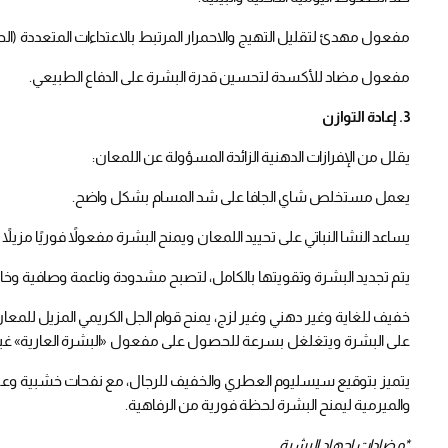
مفعول مهدئ لتقليل التهيج والاحمرار المرتبط بالاعتداءات المتعددة (الحلاقة
مفعول مضاد للأكسدة لتحسين قدرة البشرة على الدفاع الطبيعي.
3. إعادة التوازن
يقلل من الإفرازات الدهنية الزائدة المسؤولة عن اللمعان:
يعمل مستخلص شاي الجافا على شد المسام بشكل واضح.
يساعد النشا النباتي على تحييد اللمعان ويمنح البشرة مفعولاً فوريًا مزيلاً ل
يتم تجديد البشرة وتقويتها بالكامل، لتصبح مشدودة وناعمة وصافية وخال
خفيف للغاية وغير دهني وغير لزج، يمنح قوام الجل الكريمي المزيل للمع
على البشرة ويتغلغل بسرعة للحصول على مفعول «البشرة العارية» غ
يتميز بتوقيع سيسليوم العطري والخفيف للرجال، مع نفحات خشبية وعنبر
والميرمية ليمنح البشرة لحظة فورية من الرفاهية.
*مضادات إجهاد البشرة