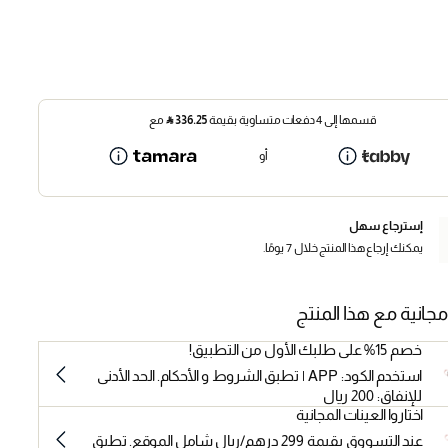
قسمها إلى 4 دفعات متساوية بقيمة
336.25
⃁
مع
أو
إسترجاع سهل
يمكنك إرجاع هذا المنتج خلال 7 يومًا.
مجانية مع هذا المنتج
خصم 15% على طلبك الأول من التطبيق!
استخدم الكود: APP | تطبق الشروط و الأحكام. الحد الأدنى
للإنفاق: 200 ريال
اختاروا العينات المجانية
عند التسووق بقيمة 299 درهم/ريال شامل الموقع. تطبق