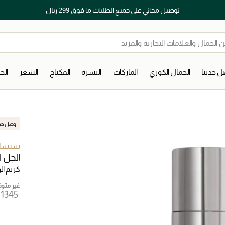
توصيل مجاني على جميع الطلبات ما فوق 299 ريال
 حديثا
الجمال الكوري
الماركات
البشرة
المكياج
الشعر
ال
وصل حديث
سيسل
الجل ا
كريم ال
غير متوفر
 ⁦1345⁩ ‎