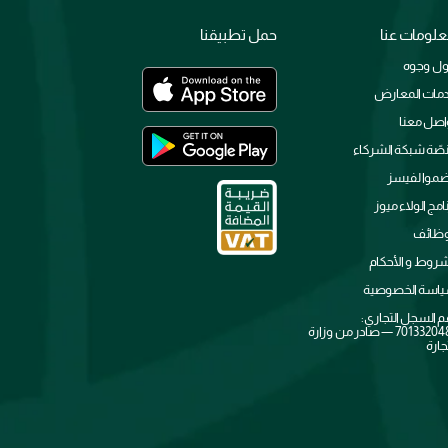
لومات عنا
حمل تطبيقنا
ل وجوه
مات المعارض
اصل معنا
صّة شبكة الشركاء
ضموا لفيسز
نامج الولاء ميوز
وظائف
شروط و الأحكام
اسة الخصوصية
م السجل التجاري:
7013320481 — صادر من وزارة
جارة