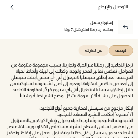
التوصيل والإرجاع
إسترجاع سهل
يمكنك إرجاع هذا المنتج خلال 7 يومًا.
الوصف
عن الماركة
ترمز التجاعيد إلى رحلتنا عبر الحياة وتجاربنا. بسبب مجموعة متنوعة من
العوامل، تعكس تعابير العمر والوجه، وكذلك إلى البيئة وأنماط الحياة
المزدحمة. بعد إطلاق سيسليا لانتيغرال أنتي-آج، تمضي أبحاث سيسلي
إلى أبعد من ذلك في ابتكاراتها وتعود إلى أصل الشيخوخة السلوكية من
خلال إطلاق سيسليا لانتيغرال أنتي-آج سيروم مُركّز لمقاومة التجاعيد
للحصول على بشرة أكثر نعومة بشكل واضح تشع نضارةً وشباباً.
ابتكار مزدوج من سيسلي لمحاربة جميع أنواع التجاعيد:
1/ "صحوة" إمكانات البشرة المضادة للتجاعيد
الشيخوخة الطبيعية وأسلوب الحياة يضران بإنتاج الكولاجين، المسؤول
عن المظهر السلس لسطح البشرة. مستخلص الكاكاو بورسيلانا، عنصر
نشط جديد من سيسلي، غني جدًا بالبوليفينول يعمل على إيقاظ وتحفيز