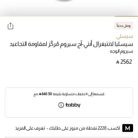
وصل حديثاً
سيسلي
سيسليا لانتيغرال أنتي-آج سيروم مُركّز لمقاومة التجاعيد
سيروم الوجه
‎ ⃁ ⁦2562⁩ ‎
قسمها إلى 4 دفعات متساوية بقيمة
640.50
⃁
مع
اكسب 2228 نقطة من ميوز على طلبك -
تعرف على المزيد