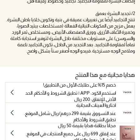
إمكانات البشرة لمقاومة التجاعيد. تجاعيد وخطوط رفيعة أقل.
2/ تجديد البشرة بعمق
تنتج التجاعيد أيضًا عن تغييرات عميقة في بنية وتكوين خلايا باطن البشرة.
يعمل مزيج من المكونات النباتية الفعالة (مستخلصات ببتيد الصويا،
وخميرة الأغاف الأزرق، وورق الصفصاف الأبيض، ومستخلص ثمر الورد
والسوسن) على مستويات مختلفة داخل البشرة لتوفير استجابة كاملة
تماماً لمقاومة التجاعيد. بعد التجديد من الداخل، تكون التجاعيد ناعمة
وملامح الوجه مسترخية. فيبدو الوجه أصغر سناً بشكل واضح.
هدايا مجانية مع هذا المنتج
خصم 15% على طلبك الأول من التطبيق!
استخدم الكود: APP | تطبق الشروط و الأحكام. الحد
الأدنى للإنفاق: 200 ريال
اختاروا العينات المجانية
عند التسووق بقيمة 299 درهم/ريال شامل الموقع.
تطبق الشروط والأحكام
مجاناً بطاقة هدايا بقيمة 50 ريال
عند إنفاق 699 ريال على جميع المنتجات في الموقع.
تطبق الشروط والاحكام