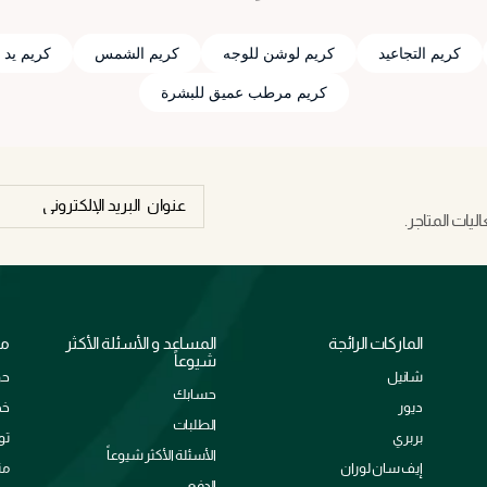
كريم التجاعيد
كريم لوشن للوجه
كريم الشمس
كريم يد
كريم مرطب عميق للبشرة
يات المتاجر.
الماركات الرائجة
المساعد و الأسئلة الأكثر
مع
شيوعاً
شانيل
حو
حسابك
ديور
خد
الطلبات
بربري
تو
الأسئلة الأكثر شيوعاً
إيف سان لوران
من
الدفع