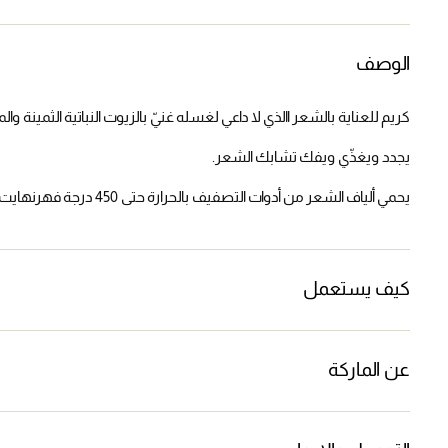
الوصف
كريم للعناية بالشعر االذي لا داعي لغسله غنيّ بالزيوت النباتية الثمينة والمركّب (230، والذي يصبح نشطاً 
يجدد ويغذّي ويفك تشابك الشعر.
يحمي ألياف الشعر من أدوات التصفيف بالحرارة حتى 450 درجة فهرنهايت / 230 درجة مئوية.
كيف يستعمل
عن الماركة