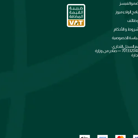
ضموا لفيسز
نامج الولاء ميوز
وظائف
شروط و الأحكام
اسة الخصوصية
م السجل التجاري:
7013320481 — صادر من وزارة
جارة