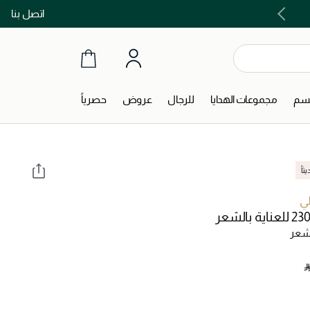
اتصل بنا
اشتري الآن و ادفع لاحقاً مع تابي و تمارا!
جسم
مجموعات الهدايا
للرجال
عروض
حصرياً
اً
ي
لشعر
‎ 