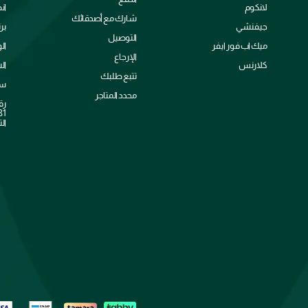
لانكوم
ان
شارك مع أصدقائك
جيفنشي
بر
التوصيل
ميك اب فور ايفر
ال
الإرجاع
كلارنس
ال
تتبع طلبك
سي
محدد المتاجر
رق
الت