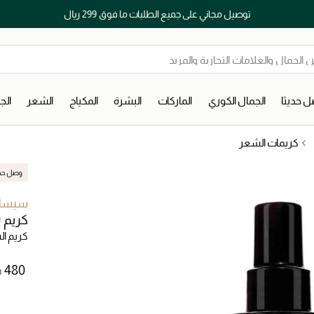
توصيل مجاني على جميع الطلبات ما فوق 299 ريال
 حديثا
الجمال الكوري
الماركات
البشرة
المكياج
الشعر
ال
كريمات الشعر
وصل حديث
سيسل
كريم 230 للعناية بالشعر
كريم ا
⃁ ⁦480⁩ ‎