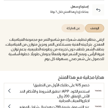
إسترجاع سهل
يمكنك إرجاع هذا المنتج خلال 7 يومًا.
الوصف
عن الماركة
ارتقي بنظام تنظيف شعرك مع شامبو التمر مع مجموعة الفيتامينات
المغذي. بتركيبته الغنية بمستخلص التمر ومزيج متوازن من الفيتامينات،
ينظف الشعر بلطف دون تجريده من رطوبته الطبيعية، يدعم توازن
فروة الرأس، ويمنح الشعر قوة ولمعانًا يدومان طويلاً. خطوة أساسية
للحصول على شعر صحي بسهولة كل يوم.
هدايا مجانية مع هذا المنتج
خصم 15% على طلبك الأول من التطبيق!
استخدم الكود: APP | تطبق الشروط و الأحكام. الحد
الأدنى للإنفاق: 200 ريال
اختاروا العينات المجانية
عند التسووق بقيمة 299 درهم/ريال شامل الموقع.