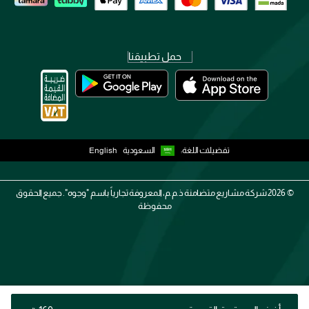
حمل تطبيقنا
تفضيلات اللغة:
السعودية
English
2026 ©
شركة مشاريع متضامنة ذ.م.م، المعروفة تجارياً باسم "وجوه". جميع الحقوق
محفوظة