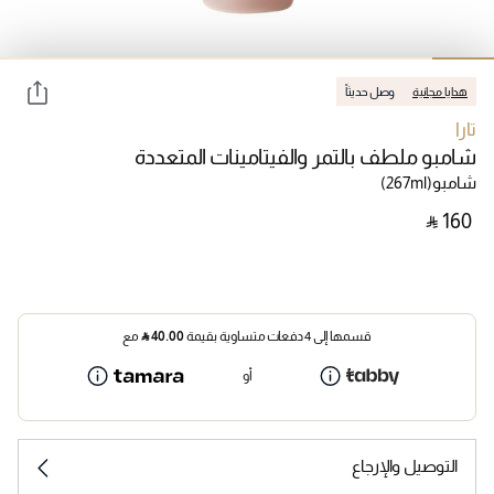
هدايا مجانية
وصل حديثاً
تارا
شامبو ملطف بالتمر والفيتامينات المتعددة
شامبو
(267ml)
‎ ⃁ ⁦160⁩ ‎
قسمها إلى 4 دفعات متساوية بقيمة
40.00
⃁
مع
أو
التوصيل والإرجاع