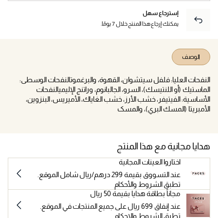
إسترجاع سهل
يمكنك إرجاع هذا المنتج خلال 7 يومًا.
الوصف
النفحات العليا: فلفل سيتشوان، القهوة، والبرغموتالنفحات الوسطى:
الماستيك (أو اللنتيسك)، السرو، الجالبانوم، وراتنج الإليميالنفحات
الأساسية: الفيتيفر، خشب الأرز، خشب الغاياك، الأميريس، البنزوين،
الأمبريتا (المسك البري)، والمسک
هدايا مجانية مع هذا المنتج
اختاروا العينات المجانية
عند التسووق بقيمة 299 درهم/ريال شامل الموقع.
تطبق الشروط والأحكام
مجاناً بطاقة هدايا بقيمة 50 ريال
عند إنفاق 699 ريال على جميع المنتجات في الموقع.
تطبق الشروط والاحكام