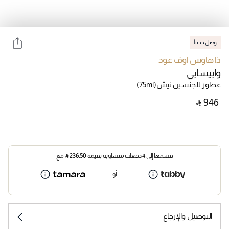
وصل حديثاً
ذا هاوس اوف عود
وابيسابي
عطور للجنسين نيش
(75ml)
‎ ⃁ ⁦946⁩ ‎
قسمها إلى 4 دفعات متساوية بقيمة
236.50
⃁
مع
أو
التوصيل والإرجاع