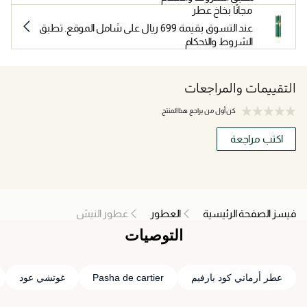
مجانًا بخاخ عطر
عند التسوق بقيمة 699 ريال على شامل الموقع. تطبق
الشروط والاحكام
التقييمات والمراجعات
كن أول من يراجع هذا المنتج
اكتب مراجعة
فيسز الصفحة الرئيسية
العطور
عطور النيش
التوصيات
عطر أرماني كود بارفيم
Pasha de cartier
غوتشي عود