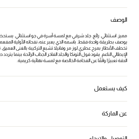
الوصف
مميز. استثنائي. رائع. جلد شرقي مع لمسة آسرة في جو استثنائي. يستح
يوصف بطريقة واحدة فقط. باسمه الذي يعبر عنه، نفحاته الأولية المفعمة ب
تخطف الأنظار بمرح عطري لوز مر وفانيلا تشبع التركيبة بالغنى العم
الإيطالي الناعم. يقود فول التونكا والجلد الفاخر الجذاب الرائحة بينما ي
الدقة تعبيرًا واثقًا عن الفخامة الخالصة مع لمسة نهائية كريمية.
كيف يستعمل
عن الماركة
التوصيل والإرجاع