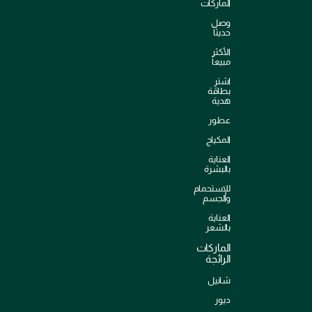
الماركات
وصل
حديثاً
الأكثر
مبيعاً
اشترِ
بطاقة
هدية
عطور
المكياج
العناية
بالبشرة
للإستحمام
والجسم
العناية
بالشعر
الماركات
الرائجة
شانيل
ديور