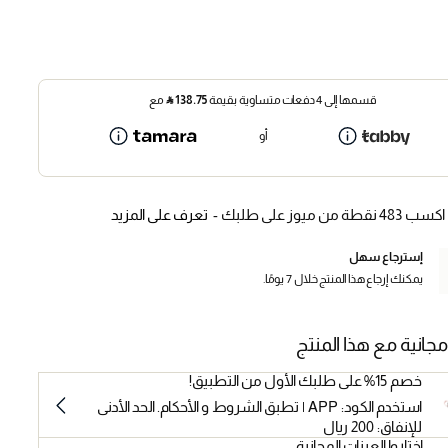
قسمها إلى 4 دفعات متساوية بقيمة
138.75
⃁
مع
أو
اكسب 483 نقطة من ميوز على طلبك -
تعرف على المزيد
إسترجاع سهل
يمكنك إرجاع هذا المنتج خلال 7 يومًا.
مجانية مع هذا المنتج
خصم 15% على طلبك الأول من التطبيق!
استخدم الكود: APP | تطبق الشروط و الأحكام. الحد الأدنى
للإنفاق: 200 ريال
اختاروا العينات المجانية