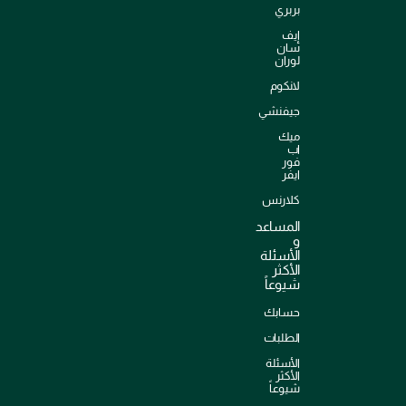
بربري
إيف
سان
لوران
لانكوم
جيفنشي
ميك
اب
فور
ايفر
كلارنس
المساعد
و
الأسئلة
الأكثر
شيوعاً
حسابك
الطلبات
الأسئلة
الأكثر
شيوعاً