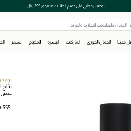
توصيل مجاني على جميع الطلبات ما فوق 299 ريال
 حديثا
الجمال الكوري
الماركات
البشرة
المكياج
الشعر
ال
توم فو
بخاخ ل
عطور ل
⃁ ⁦555⁩ ‎