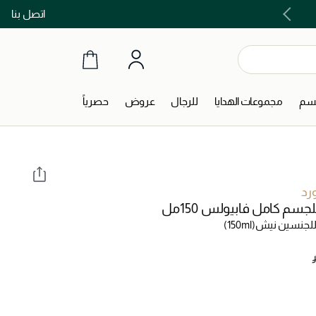
اتصل بنا
اشتري الآن و ادفع لاحقاً مع تابي و تمارا!
جسم
مجموعات الهدايا
للرجال
عروض
حصرياً
رد
لجسم كامل فابيولس 150مل
لجنسين نيش
(150ml)
‎ 