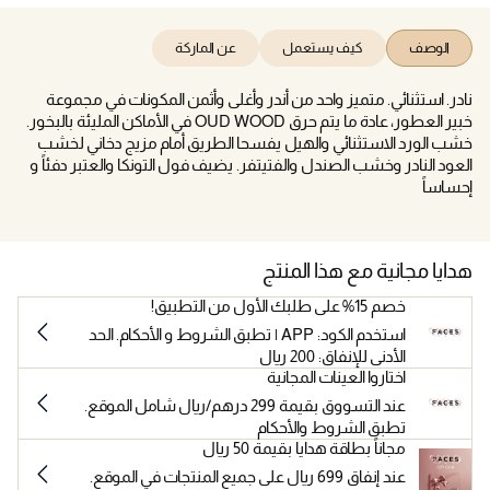
الوصف
كيف يستعمل
عن الماركة
نادر. استثنائي. متميز واحد من أندر وأغلى وأثمن المكونات في مجموعة
خبير العطور، عادة ما يتم حرق OUD WOOD في الأماكن المليئة بالبخور.
خشب الورد الاستثنائي والهيل يفسحا الطريق أمام مزيج دخاني لخشب
العود النادر وخشب الصندل والفتيتفر. يضيف فول التونكا والعتبر دفئاً و
إحساساً
هدايا مجانية مع هذا المنتج
خصم 15% على طلبك الأول من التطبيق!
استخدم الكود: APP | تطبق الشروط و الأحكام. الحد
الأدنى للإنفاق: 200 ريال
اختاروا العينات المجانية
عند التسووق بقيمة 299 درهم/ريال شامل الموقع.
تطبق الشروط والأحكام
مجاناً بطاقة هدايا بقيمة 50 ريال
عند إنفاق 699 ريال على جميع المنتجات في الموقع.