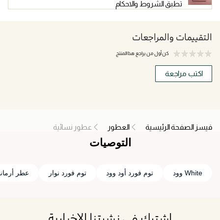
تطبق الشروط والاحكام
التقييمات والمراجعات
كن أول من يراجع هذا المنتج
اكتب مراجعة
فيسز الصفحة الرئيسية
العطور
عطور نسائية
التوصيات
White وود
توم فورد أود وود
توم فورد نوار
عطر أرماني
اشترك في نشرتنا الإخبارية