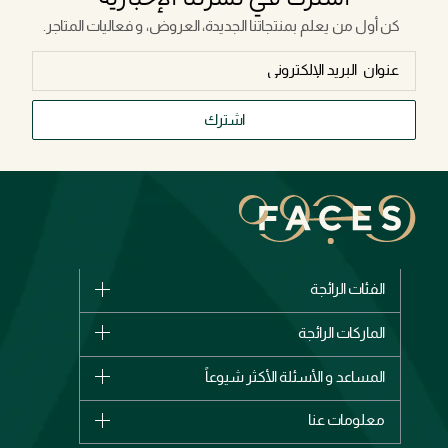
كن أول من يعلم بمنتجاتنا الجديدة، العروض، و فعاليات المتاجر.
اشترك
الفئات الرائجة
الماركات
الماركات الرائجة
وصل حديثاً
شانيل
المساعد و الأسئلة الأكثر شيوعاً
الأكثر مبيعاً
ديور
اشترِ بطاقة هدية
حسابك
معلومات عنا
بربري
عطور
الطلبات
إيف سان لوران