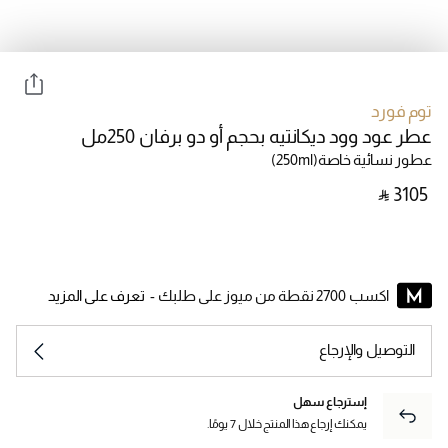
توم فورد
عطر عود وود ديكانتيه بحجم أو دو برفان 250مل
عطور نسائية خاصة
(250ml)
‎ ⃁ ⁦3105⁩ ‎
اكسب 2700 نقطة من ميوز على طلبك -
تعرف على المزيد
التوصيل والإرجاع
إسترجاع سهل
يمكنك إرجاع هذا المنتج خلال 7 يومًا.