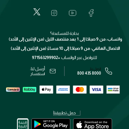
حول وجوه
المكياج
الأسئلة الأكثر شيوعاً
لانكوم
خدمات المعارض
العناية بالبشرة
الدفع
جيفنشي
تواصل معنا
للإستحمام والجسم
شارك مع أصدقائك
ميك اب فور ايفر
منصّة شبكة الشركاء
العناية بالشعر
التوصيل
كلارنس
انضموا لفيسز
بحاجة للمساعدة؟
الإرجاع
واتساب: من 9 صباحًا إلى 1 بعد منتصف الليل (من الإثنين إلى الأحد)
برنامج الولاء ميوز
تتبع طلبك
الاتصال الهاتفي: من 9 صباحًا إلى 10 مساءً (من الإثنين إلى الأحد)
الوظائف
محدد المتاجر
الشروط و الأحكام
للتواصل عبر الواتساب
+971563299902
سياسة الخصوصية
أرسل لنا:
اتصل بنا:
800 435 8000
رقم السجل التجاري: 7013320481 — صادر من وزارة التجارة
استفسار
حمل تطبيقنا