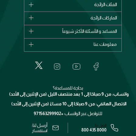
الفئات الرائجة
الماركات
الماركات الرائجة
وصل حديثاً
شانيل
المساعد و الأسئلة الأكثر شيوعاً
الأكثر مبيعاً
ديور
اشترِ بطاقة هدية
حسابك
معلومات عنا
بربري
عطور
الطلبات
إيف سان لوران
حول وجوه
المكياج
الأسئلة الأكثر شيوعاً
لانكوم
خدمات المعارض
العناية بالبشرة
الدفع
جيفنشي
تواصل معنا
للإستحمام والجسم
شارك مع أصدقائك
ميك اب فور ايفر
منصّة شبكة الشركاء
العناية بالشعر
التوصيل
كلارنس
انضموا لفيسز
بحاجة للمساعدة؟
الإرجاع
واتساب: من 9 صباحًا إلى 1 بعد منتصف الليل (من الإثنين إلى الأحد)
برنامج الولاء ميوز
تتبع طلبك
الاتصال الهاتفي: من 9 صباحًا إلى 10 مساءً (من الإثنين إلى الأحد)
الوظائف
محدد المتاجر
الشروط و الأحكام
للتواصل عبر الواتساب
+971563299902
سياسة الخصوصية
أرسل لنا:
اتصل بنا:
800 435 8000
رقم السجل التجاري: 7013320481 — صادر من وزارة التجارة
استفسار