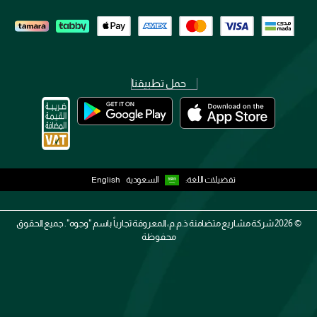
حمل تطبيقنا
تفضيلات اللغة:
السعودية
English
2026 ©
شركة مشاريع متضامنة ذ.م.م، المعروفة تجارياً باسم "وجوه". جميع الحقوق
محفوظة