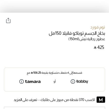
توم فورد
بخاخ الجسم توباكو فانيلا 150مل
عطور رجالية نيش
(150ml)
‎ ⃁ ⁦425⁩ ‎
قسمها إلى 4 دفعات متساوية بقيمة
106.25
⃁
مع
أو
اكسب 370 نقطة من ميوز على طلبك -
تعرف على المزيد