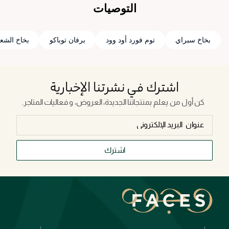
التوصيات
بخاخ سبراي
توم فورد أود وود
برفان توباكو
بخاخ الشع
اشترك في نشرتنا الإخبارية
كن أول من يعلم بمنتجاتنا الجديدة، العروض، و فعاليات المتاجر.
اشترك