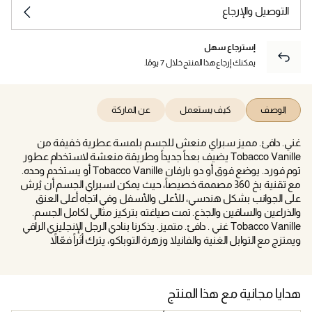
التوصيل والإرجاع
إسترجاع سهل
يمكنك إرجاع هذا المنتج خلال 7 يومًا.
الوصف
كيف يستعمل
عن الماركة
غني. دافئ. مميز سبراي منعش للجسم بلمسة عطرية خفيفة من
Tobacco Vanille يضيف بعداً جديداً وطريقة منعشة لاستخدام عطور
توم فورد. يوضع فوق أو دو بارفان Tobacco Vanille أو يستخدم وحده.
مع تقنية بخ 360 مصممة خصيصاً، حيث يمكن لسبراي الجسم أن يُرش
على الجوانب بشكل هندسي، للأعلى والأسفل وفي اتجاه أعلى العنق
والذراعين والساقين والجذع. تمت صياغته بتركيز مثالي لكامل الجسم.
Tobacco Vanille غني . دافئ. متميز. يذكرنا بنادي الرجل الإنجليزي الراقي
ويمتزج مع التوابل الغنية والفانيلا وزهرة التوباكو، يترك أثراً فعّالاً
هدايا مجانية مع هذا المنتج