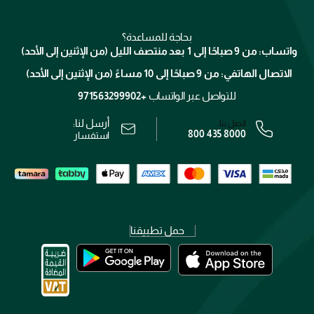
للإستحمام والجسم
شارك مع أصدقائك
ميك اب فور ايفر
منصّة شبكة الشركاء
العناية بالشعر
التوصيل
كلارنس
انضموا لفيسز
بحاجة للمساعدة؟
الإرجاع
واتساب: من 9 صباحًا إلى 1 بعد منتصف الليل (من الإثنين إلى الأحد)
برنامج الولاء ميوز
تتبع طلبك
الاتصال الهاتفي: من 9 صباحًا إلى 10 مساءً (من الإثنين إلى الأحد)
الوظائف
محدد المتاجر
الشروط و الأحكام
للتواصل عبر الواتساب
+971563299902
سياسة الخصوصية
أرسل لنا:
اتصل بنا:
800 435 8000
رقم السجل التجاري: 7013320481 — صادر من وزارة التجارة
استفسار
حمل تطبيقنا