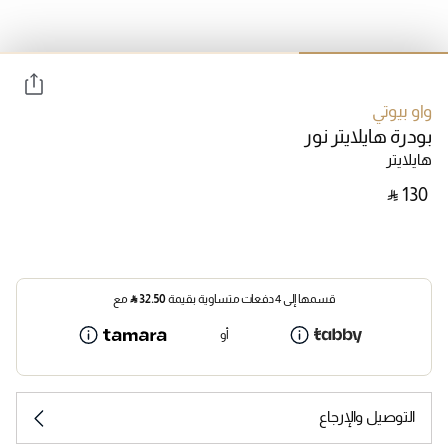
واو بيوتي
بودرة هايلايتر نور
هايلايتر
‎ ⃁ ⁦130⁩ ‎
قسمها إلى 4 دفعات متساوية بقيمة
32.50
⃁
مع
أو
التوصيل والإرجاع