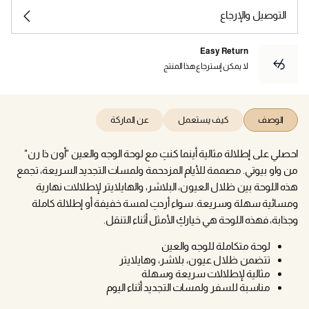
التوصيل والإرجاع
Easy Return
لا يمكن إسترجاع هذا المنتج
الوصف
كيف يستعمل
عن الماركة
احصلي على إطلالة مثالية أينما كنتِ مع لوحة الوجه والعين "أون ذا رن"
من واو بيوتي. مصممة للأيام المزدحمة ولمسات التجديد السريعة، تجمع
هذه اللوحة بين ظلال العيون، البلاشر، والهايلايتر لإطلالات نهارية
ومسائية سهلة وسريعة. سواء أردتِ لمسة خفيفة أو إطلالة كاملة
وجذابة، فهذه اللوحة هي خياركِ الأمثل أثناء التنقل.
لوحة متكاملة للوجه والعين
تتضمن ظلال عيون، بلاشر، وهايلايتر
مثالية لإطلالات سريعة وسهلة
مناسبة للسفر ولمسات التجديد أثناء اليوم