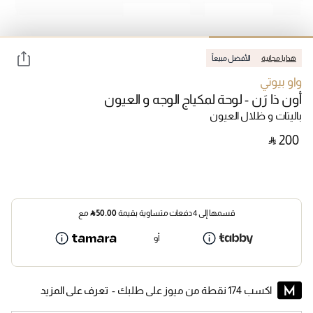
هدايا مجانية
الأفضل مبيعاً
واو بيوتي
أون ذا رَن - لوحة لمكياج الوجه و العيون
باليتات و ظلال العيون
‎ ⃁ ⁦200⁩ ‎
قسمها إلى 4 دفعات متساوية بقيمة
50.00
⃁
مع
أو
اكسب 174 نقطة من ميوز على طلبك -
تعرف على المزيد