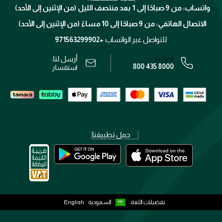
الإرجاع
واتساب: من 9 صباحًا إلى 1 بعد منتصف الليل (من الإثنين إلى الأحد)
برنامج الولاء ميوز
تتبع طلبك
الاتصال الهاتفي: من 9 صباحًا إلى 10 مساءً (من الإثنين إلى الأحد)
الوظائف
محدد المتاجر
الشروط و الأحكام
للتواصل عبر الواتساب
+971563299902
سياسة الخصوصية
أرسل لنا:
اتصل بنا:
800 435 8000
رقم السجل التجاري: 7013320481 — صادر من وزارة التجارة
استفسار
حمل تطبيقنا
تفضيلات اللغة:
السعودية
English