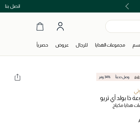
اتصل بنا
اشتري الآن و ادفع لاحقاً مع تابي و تمارا!
جسم
مجموعات الهدايا
للرجال
عروض
حصرياً
انية
وصل حديثاً
34% وفر
وتي
 ذا بولد آي تريو
ت هدايا مكياج
‎ 