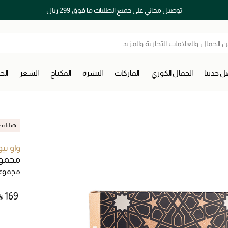
توصيل مجاني على جميع الطلبات ما فوق 299 ريال
 حديثا
الجمال الكوري
الماركات
البشرة
المكياج
الشعر
ال
هدايا مج
واو بي
مجموعة
مجموعا
⃁ ⁦169⁩ ‎