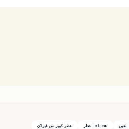
العين
Le beau عطر
عطر كوير من غيرلان