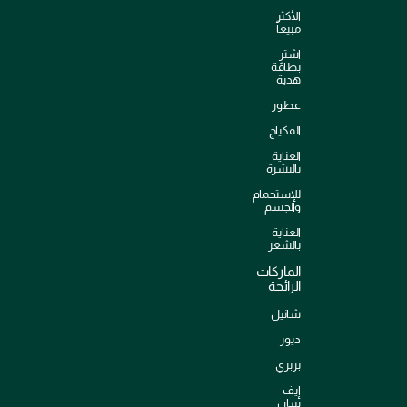
الأكثر
مبيعاً
اشترِ
بطاقة
هدية
عطور
المكياج
العناية
بالبشرة
للإستحمام
والجسم
العناية
بالشعر
الماركات
الرائجة
شانيل
ديور
بربري
إيف
سان