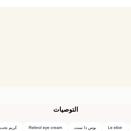
التوصيات
Le elixir
بوس ذا سنت
Retinol eye cream
كريم تحت 