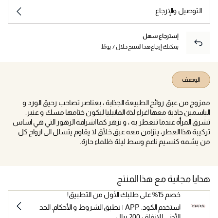
التوصيل والإرجاع
إسترجاع سهل
يمكنك إرجاع هذا المنتج خلال 7 يومًا.
الوصف
ممزوج من عبق روائح الطبيعة الجذابة ، بعناصر تصاحب رحيق الورد و
الياسمين جاذبة معها اغراء لذة الفانيليا ليكون ختامها مسك و عنبر.
تشرق المرأة عندما تتعطر به ، و تزهر كما اشراقة الزهور التي هي اساس
تركيبة هذا العطر، يتزامن معه عبق خلّاق لا يقاوم يتسلل الى ارواح كل
من يشمه كنسيم ناعم وسط ليلة ظلماء حارة.
هدايا مجانية مع هذا المنتج
خصم 15% على طلبك الأول من التطبيق!
استخدم الكود: APP | تطبق الشروط و الأحكام. الحد
الأدنى للإنفاق: 200 ريال