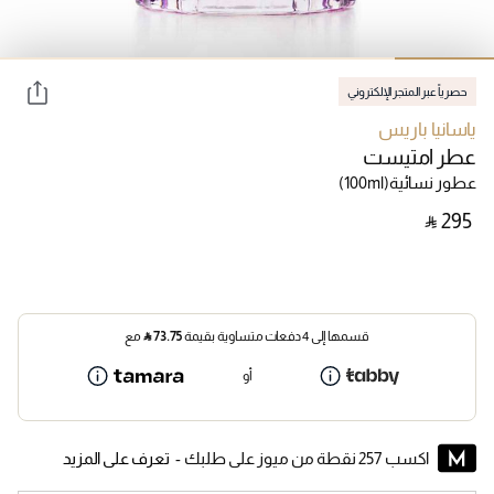
حصرياً عبر المتجر الإلكتروني
ياسانيا باريس
عطر امتيست
عطور نسائية
(100ml)
‎ ⃁ ⁦295⁩ ‎
قسمها إلى 4 دفعات متساوية بقيمة
73.75
⃁
مع
أو
اكسب 257 نقطة من ميوز على طلبك -
تعرف على المزيد