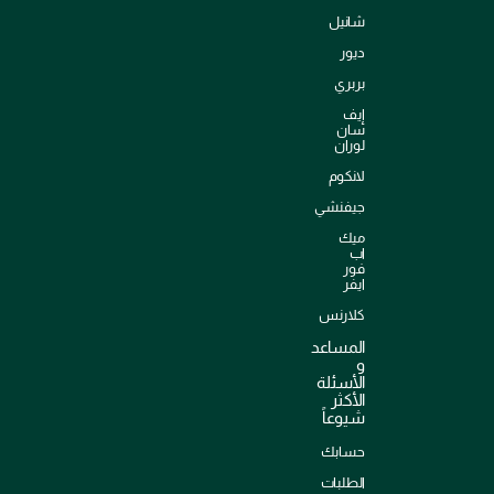
شانيل
ديور
بربري
إيف
سان
لوران
لانكوم
جيفنشي
ميك
اب
فور
ايفر
كلارنس
المساعد
و
الأسئلة
الأكثر
شيوعاً
حسابك
الطلبات