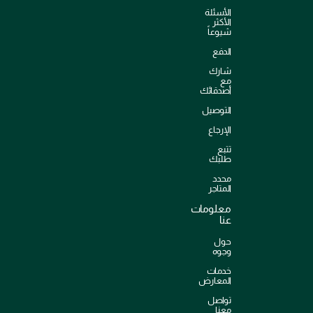
الأسئلة
الأكثر
شيوعاً
الدفع
شارك
مع
أصدقائك
التوصيل
الإرجاع
تتبع
طلبك
محدد
المتاجر
معلومات
عنا
حول
وجوه
خدمات
المعارض
تواصل
معنا