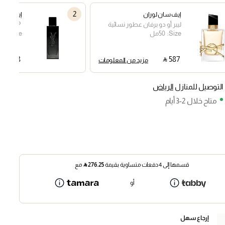
2
إيف سان لوران
إيف سان 
ليبر أو دو برفان
عطور نسائية
elf EDP
Size:
50مل
Size:
0ML
‎ ⃁ ⁦518⁩ ‎
‎ ⃁ ⁦587⁩ ‎
مزيد من المعلومات
التوصيل للمنازل
الرياض
متاح خلال 2-3 أيام
قسمها إلى 4 دفعات متساوية بقيمة
276.25
⃁
مع
أو
إرجاع سهل