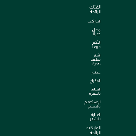
الفئات
الرائجة
الماركات
وصل
حديثاً
الأكثر
مبيعاً
اشترِ
بطاقة
هدية
عطور
المكياج
العناية
بالبشرة
للإستحمام
والجسم
العناية
بالشعر
الماركات
الرائجة