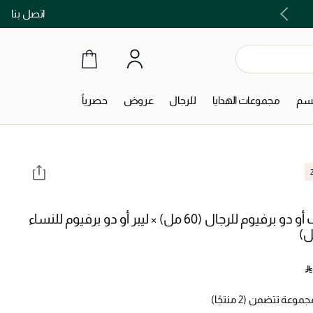
اتصل بنا
اشتري الآن و ادفع لاحقاً مع تابي و تمارا!
جسم
مجموعات الهدايا
للرجال
عروض
حصرياً
سيلف أو دو برفيوم للرجال (60 مل) × ليبر أو دو برفيوم للنساء
‎ 
وعة تتضمن (2 منتجًا)