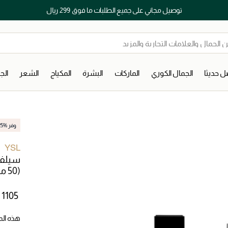
توصيل مجاني على جميع الطلبات ما فوق 299 ريال
 حديثا
الجمال الكوري
الماركات
البشرة
المكياج
الشعر
ال
وفر %25
YSL
(50 مل)
⃁ 1105 ‎
هذه المجم