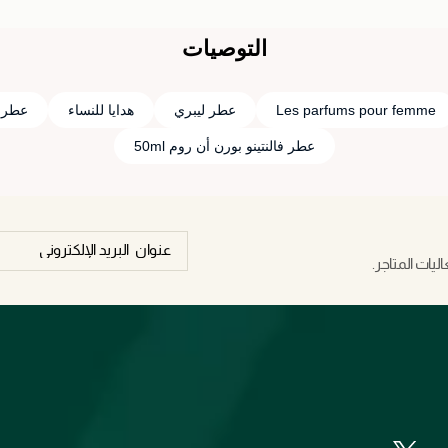
التوصيات
Les parfums pour femme
عطر ليبري
هدايا للنساء
عطر edp
عطر فالنتينو بورن أن روم 50ml
يات المتاجر.