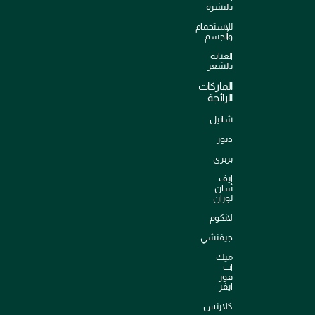
بالبشرة
للإستحمام
والجسم
العناية
بالشعر
الماركات
الرائجة
شانيل
ديور
بربري
إيف
سان
لوران
لانكوم
جيفنشي
ميك
اب
فور
ايفر
كلارنس