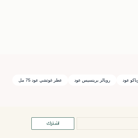
باكو عود
رويالز برينسيس عود
عطر غوتشي عود 75 مل
اشترك