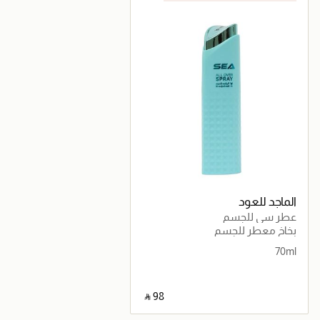
الماجد للعود
عطر سي للجسم
بخاخ معطر للجسم
70ml
‎ ⃁ ⁦98⁩ ‎