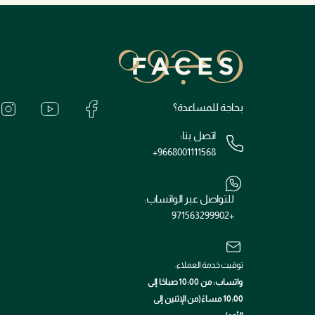
بحاجة للمساعدة؟
اتصل بنا:
+9668001111568
للتواصل عبر الواتساب:
+971563299902
توقيت خدمة العملاء:
واتساب: من 10:00 صباحًا إلى
10:00 مساءً(من الإثنين إلى