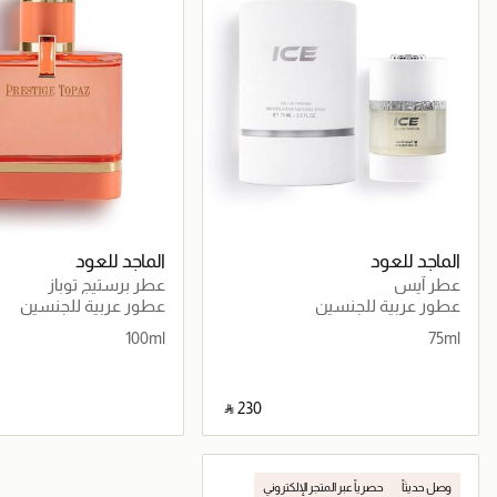
الماجد للعود
الماجد للعود
عطر آيس
عطر برستيج توباز
عطور عربية للجنسين
عطور عربية للجنسين
100ml
75ml
‎ ⃁ ⁦230⁩ ‎
جاري تحميل التفاصيل
جاري تحميل التف
وصل حديثاً
حصرياً عبر المتجر الإلكتروني