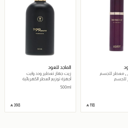
ود
الماجد للعود
بي معطر للجسم
زيت جهاز تعطير ودد وايت
 للجسم
أجهزة توزيع العطر الكهربائية
500ml
‎ ⃁ ⁦398⁩ ‎
‎ ⃁ ⁦118⁩ ‎
جاري تحميل التفاصيل
جاري تحميل التفاصيل