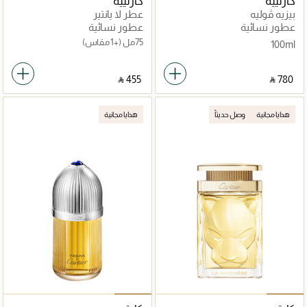
كارتييه
كارتييه
بيزيه ڤوليه
عطر لا پانتير
عطور نسائية
عطور نسائية
75مل
(+1 مقاس)
100ml
‎ ⃁ ⁦455⁩ ‎
‎ ⃁ ⁦780⁩ ‎
هدايا مجانية
وصل حديثاً
هدايا مجانية