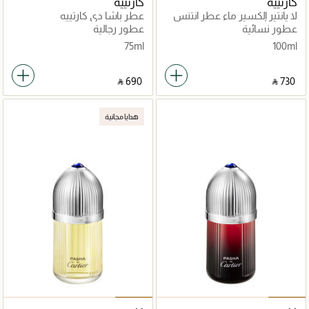
كارتييه
كارتييه
لا پانتير إلكسير ماء عطر انتنس
عطر باشا دي كارتييه
عطور نسائية
عطور رجالية
75ml
100ml
‎ ⃁ ⁦690⁩ ‎
‎ ⃁ ⁦730⁩ ‎
هدايا مجانية