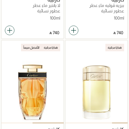
بيزيه ڤوليه ماء عطر
لا پانتير ماء عطر
عطور نسائية
عطور نسائية
100ml
100ml
‎ ⃁ ⁦740⁩ ‎
‎ ⃁ ⁦740⁩ ‎
هدايا مجانية
هدايا مجانية
الأفضل مبيعاً