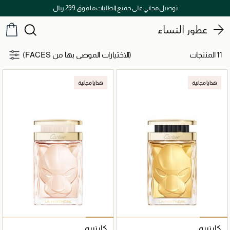
توصيل مجاني على جميع الطلبات ما فوق 299 ريال
عطور النساء
11 المنتجات
(الاختيارات الموصى بها من FACES)
هدايا مجانية
هدايا مجانية
كارتييه
كارتييه