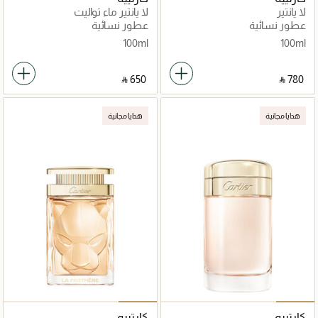
لا پانتير
لا پانتير ماء تواليت
عطور نسائية
عطور نسائية
100ml
100ml
‎ ⃁ ⁦650⁩ ‎
‎ ⃁ ⁦780⁩ ‎
هدايا مجانية
هدايا مجانية
كارتييه
كارتييه