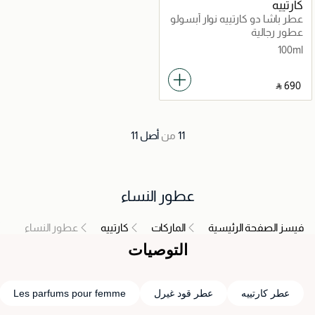
كارتييه
عطر باشا دو كارتييه نوار أبسولو
عطور رجالية
100ml
‎ ⃁ ⁦690⁩ ‎
11
من
أصل
11
عطور النساء
فيسز الصفحة الرئيسية
الماركات
كارتييه
عطور النساء
التوصيات
عطر كارتييه
عطر قود غيرل
Les parfums pour femme