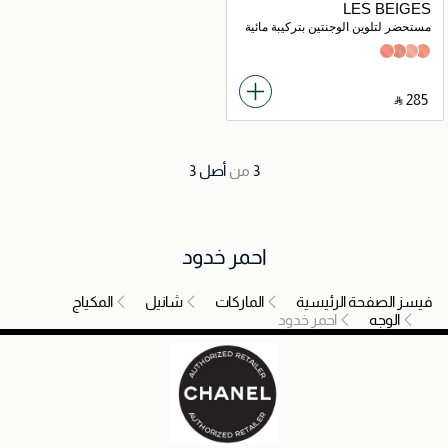
LES BEIGES
مستحضر لتلوين الوجنتين بتركيبة مائية
Intense Coral
Warm Pink
Light Pink
Light Peach
‎ ⃁ ⁦285⁩ ‎
3
من
أصل
3
احمر خدود
فيسز الصفحة الرئيسية
الماركات
شانيل
المكياج
الوجه
احمر خدود