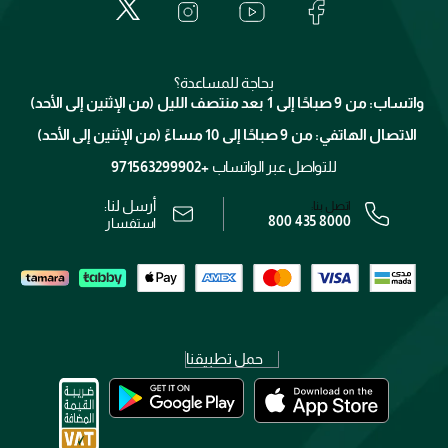
العناية بالبشرة
الدفع
جيفنشي
تواصل معنا
للإستحمام والجسم
شارك مع أصدقائك
ميك اب فور ايفر
منصّة شبكة الشركاء
العناية بالشعر
التوصيل
كلارنس
انضموا لفيسز
بحاجة للمساعدة؟
الإرجاع
واتساب: من 9 صباحًا إلى 1 بعد منتصف الليل (من الإثنين إلى الأحد)
برنامج الولاء ميوز
تتبع طلبك
الاتصال الهاتفي: من 9 صباحًا إلى 10 مساءً (من الإثنين إلى الأحد)
الوظائف
محدد المتاجر
الشروط و الأحكام
للتواصل عبر الواتساب
+971563299902
سياسة الخصوصية
أرسل لنا:
اتصل بنا:
800 435 8000
رقم السجل التجاري: 7013320481 — صادر من وزارة التجارة
استفسار
حمل تطبيقنا