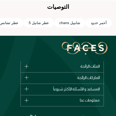
التوصيات
أحمر خدود
شانييل chans
عطر شانيل 5
عطر تشانس 
الفئات الرائجة
الماركات
الماركات الرائجة
وصل حديثاً
شانيل
المساعد و الأسئلة الأكثر شيوعاً
الأكثر مبيعاً
ديور
اشترِ بطاقة هدية
حسابك
معلومات عنا
بربري
عطور
الطلبات
إيف سان لوران
حول وجوه
المكياج
الأسئلة الأكثر شيوعاً
لانكوم
خدمات المعارض