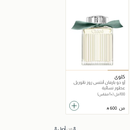
كلوي
أو دو بارفان أنتنس روز ناتوريل
أنتنس
عطور نسائية
100مل
(+1 مقاس)
من
‎ ⃁ ⁦600⁩ ‎
8
من
أصل
8