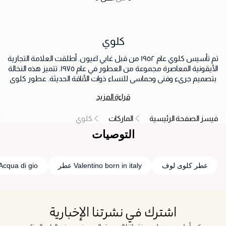
كلوي
تم تأسيس كلوي عام ١٩٥٢ من قبل غابي اغيون. أطلقت العلامة التجارية
الأيقونية المعاصرة مجموعة من العطور في عام ١٩٧٥. تتميز هذه النخالة
بتصميم جريء وفني وحماسي للنساء ذوات الأناقة الحديثة. عطور كلوي
تتعاون مع العلامة التجارية كوتي. تصفح هذه المجموعة الراقية المقدمة
قراءة المزيد
لك من قبل كلوي
فيسز الصفحة الرئيسية
الماركات
كلوي
التوصيات
عطر كلوى لوف
Valentino born in italy عطر
Acqua di gio بروبادور
اشترك في نشرتنا الإخبارية