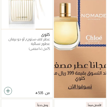
كلوي
عطر لاف ستوري أو دو برفان
عطور نسائية
75مل
(+1 مقاس)
من
‎ ⃁ ⁦535⁩ ‎
الأفضل مبيعاً
وصل حديثاً