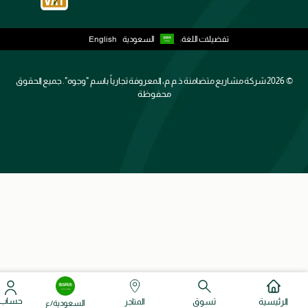
تفضيلات اللغة:
السعودية
English
2026 ©
شركة مشاريع متضامنة ذ.م.م، المعروفة تجارياً باسم "وجوه". جميع الحقوق
محفوظة
حساب
الرئيسية
تسوق
المتاجر
السعودية/ع