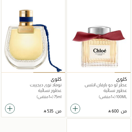
كلوي
كلوي
عطر لو دو بارفان انتنس
نوماد نوي ديجيبت
عطور نسائية
عطور نسائية
100ML
(+1 مقاس)
75ml
(+1 مقاس)
من
‎ ⃁ ⁦600⁩ ‎
من
‎ ⃁ ⁦535⁩ ‎