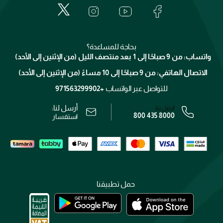
لانكوم
خدمات المعارض
العناية بالبشرة
الدفع
جيفنشي
تواصل معنا
للإستحمام والجسم
شارك مع أصدقائك
ميك اب فور ايفر
منصّة شبكة الشركاء
العناية بالشعر
التوصيل
كلارنس
انضموا لفيسز
بحاجة للمساعدة؟
الإرجاع
واتساب: من 9 صباحًا إلى 1 بعد منتصف الليل (من الإثنين إلى الأحد)
برنامج الولاء ميوز
تتبع طلبك
الاتصال الهاتفي: من 9 صباحًا إلى 10 مساءً (من الإثنين إلى الأحد)
الوظائف
محدد المتاجر
الشروط و الأحكام
للتواصل عبر الواتساب
+971563299902
سياسة الخصوصية
أرسل لنا:
اتصل بنا:
800 435 8000
رقم السجل التجاري: 7013320481 — صادر من وزارة التجارة
استفسار
حمل تطبيقنا