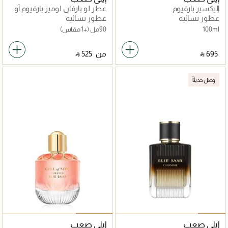
إليكسير بارفيوم
عطر لو بارفان لومير بارفيوم أو
دو بارفان
عطور نسائية
عطور نسائية
100ml
90مل
(+1 مقاس)
‎ ⃁ ⁦695⁩ ‎
من
‎ ⃁ ⁦525⁩ ‎
وصل حديثاً
إيلي صعب
إيلي صعب