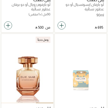
لو بارفان إيسونسيال أو دو
لو بارفوم رويال أو دو برفان
برفان
عطور نسائية
عطور نسائية
90مل
(+1 مقاس)
90ml
‎ ⃁ ⁦695⁩ ‎
من
‎ ⃁ ⁦500⁩ ‎
وصل حديثاً