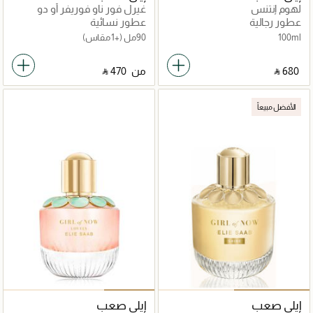
لهوم إنتنس
غيرل فور ناو فوريفر أو دو
برفان
عطور رجالية
عطور نسائية
100ml
90مل
(+1 مقاس)
‎ ⃁ ⁦680⁩ ‎
من
‎ ⃁ ⁦470⁩ ‎
الأفضل مبيعاً
إيلي صعب
إيلي صعب