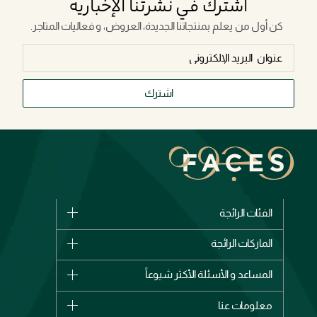
اشترك في نشرتنا الإخبارية
كن أول من يعلم بمنتجاتنا الجديدة، العروض، و فعاليات المتاجر.
اشترك
الفئات الرائجة
الماركات
الماركات الرائجة
وصل حديثاً
شانيل
المساعد و الأسئلة الأكثر شيوعاً
الأكثر مبيعاً
ديور
اشترِ بطاقة هدية
حسابك
معلومات عنا
بربري
عطور
الطلبات