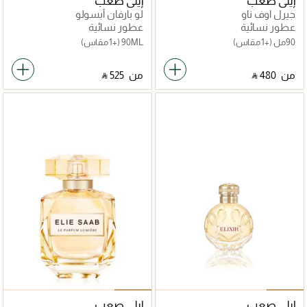
إيلي صعب
إيلي صعب
جيرل اوف ناو
لو بارفان أبسولو
عطور نسائية
عطور نسائية
90مل
(+1 مقاس)
90ML
(+1 مقاس)
من
‎ ⃁ ⁦480⁩ ‎
من
‎ ⃁ ⁦525⁩ ‎
إيلي صعب
إيلي صعب