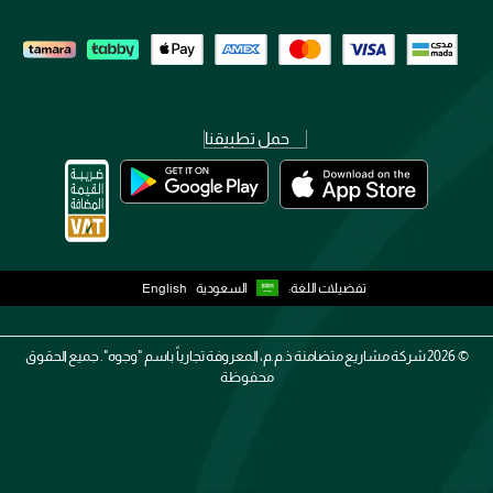
حمل تطبيقنا
تفضيلات اللغة:
السعودية
English
2026 ©
شركة مشاريع متضامنة ذ.م.م، المعروفة تجارياً باسم "وجوه". جميع الحقوق
محفوظة