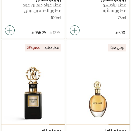
عطر براديسو
عطر غولد ديفاين عود
عطور نسائية
عطور للجنسين نيش
100ml
75ml
‎ ⃁ ⁦956.25⁩ ‎
‎ ⃁ ⁦1275⁩ ‎
‎ ⃁ ⁦590⁩ ‎
وصل حديثاً
هدايا مجانية
25% خصم
روبرتو كافالي
روبرتو كافالي