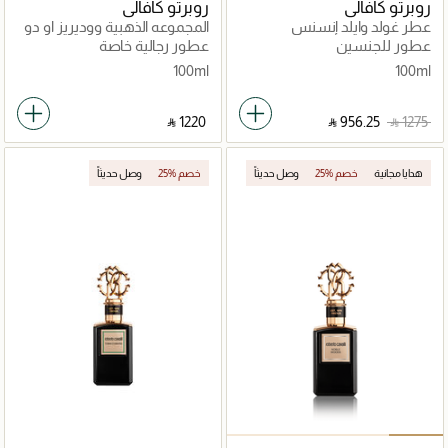
روبرتو كافالي
روبرتو كافالي
عطر غولد وايلد إنسنس
المجموعه الذهبية ووديريز او دو
بارفان 100مل
عطور للجنسين
عطور رجالية خاصة
100ml
100ml
‎ ⃁ ⁦1220⁩ ‎
‎ ⃁ ⁦956.25⁩ ‎
‎ ⃁ ⁦1275⁩ ‎
هدايا مجانية
25% خصم
وصل حديثاً
25% خصم
وصل حديثاً