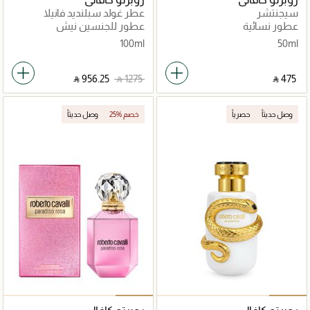
سيجنتشر
عطر غولد سبلنديد فانيلا
عطور نسائية
عطور للجنسين نيش
100ml
50ml
‎ ⃁ ⁦956.25⁩ ‎
‎ ⃁ ⁦1275⁩ ‎
‎ ⃁ ⁦475⁩ ‎
وصل حديثاً
حصرياً
25% خصم
وصل حديثاً