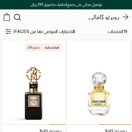
توصيل مجاني على جميع الطلبات ما فوق 299 ريال
روبرتو كافالي
19 المنتجات
(الاختيارات الموصى بها من FACES)
هدايا مجانية
25% خصم
روبرتو كافالي
روبرتو كافالي