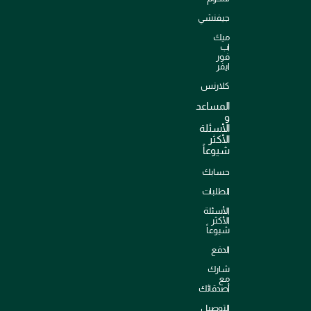
جيفنشي
ميك
اب
فور
ايفر
كلارنس
المساعد
و
الأسئلة
الأكثر
شيوعاً
حسابك
الطلبات
الأسئلة
الأكثر
شيوعاً
الدفع
شارك
مع
أصدقائك
التوصيل