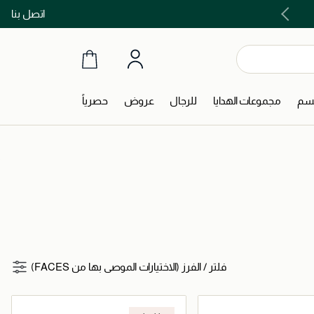
اتصل بنا
اشتري الآن و ادفع لاحقاً مع تابي و تمارا!
جسم
مجموعات الهدايا
للرجال
عروض
حصرياً
فلتر
/
الفرز (الاختيارات الموصى بها من FACES)