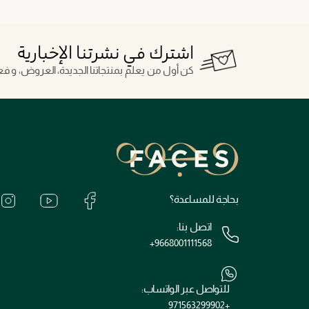
اشترك في نشرتنا الإخبارية
كن أول من يعلم بمنتجاتنا الجديدة، العروض، و فعال
بحاجة للمساعدة؟
اتصل بنا:
+9668001111568
للتواصل عبر الواتساب:
+971563299902