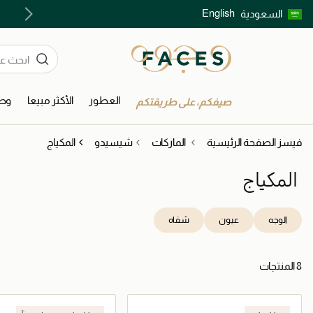
English
السعودية
اكتشفوا خدمات الجمال المختارة بعناية
العطور
الأكثر مبيعا
وصل
صيفكم، على طريقتكم
فيسز الصفحة الرئيسية
الماركات
شيسيدو
المكياج
المكياج
الوجه
عيون
شفاه
8 المنتجات