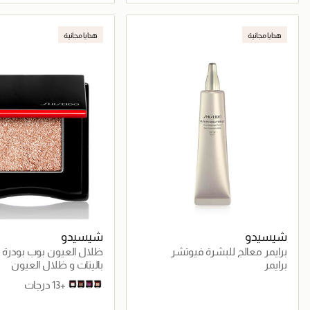
جاري تحميل التفاصيل
جاري تحميل التف
هدايا مجانية
هدايا مجانية
شيسيدو
شيسيدو
برايمر معالج للبشرة فيوتشر
ظلال العيون بوب بودرة 
سولوشن إل إكس إنفينيت
برايمر
باليتات و ظلال العيون
+13 درجات
01 Shin Shin Crystal
04 Sube Sube Beige​
12 Hara Hara Purple​
02 Horo Horo Silk