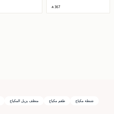
‎ ⃁ ⁦367⁩ ‎
جاري تحميل التفاصيل
جاري تحميل التف
شنطة مكياج
طقم مكياج
منظف يزيل المكياج