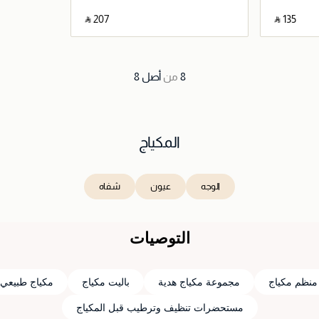
‎ ⃁ ⁦207⁩ ‎
‎ ⃁ ⁦135⁩ ‎
اصيل
جاري تحميل التفاصيل
8
من
أصل
8
المكياج
الوجه
عيون
شفاه
التوصيات
منظم مكياج
مجموعة مكياج هدية
باليت مكياج
مكياج طبيعي
مستحضرات تنظيف وترطيب قبل المكياج