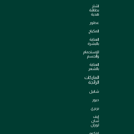
اشترِ
بطاقة
هدية
عطور
المكياج
العناية
بالبشرة
للإستحمام
والجسم
العناية
بالشعر
الماركات
الرائجة
شانيل
ديور
بربري
إيف
سان
لوران
لانكوم