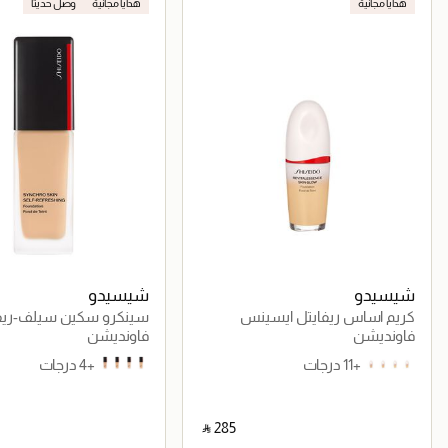
هدايا مجانية
هدايا مجانية
وصل حديثاً
شيسيدو
شيسيدو
كريم اساس ريفايتل ايسينس
سينكرو سكين سيلف-ريف
سكين جلو
فاونديشن
فاونديشن
+11 درجات
+4 درجات
310 Silk
230 Alder
220 Linen
210 Birch
240 Quartz
230 Alder
220 Linen
210 Brich
‎ ⃁ ⁦285⁩ ‎