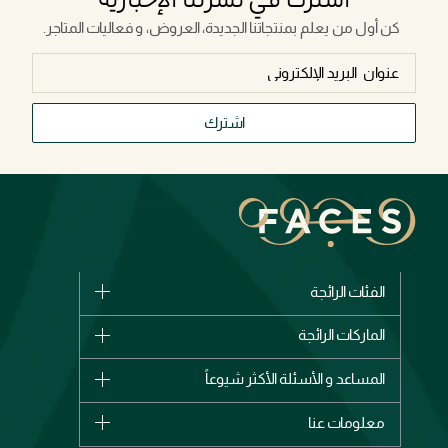
كن أول من يعلم بمنتجاتنا الجديدة، العروض، و فعاليات المتاجر.
اشترك
الفئات الرائجة
الماركات
الماركات الرائجة
وصل حديثاً
شانيل
المساعد و الأسئلة الأكثر شيوعاً
الأكثر مبيعاً
ديور
اشترِ بطاقة هدية
حسابك
معلومات عنا
بربري
عطور
الطلبات