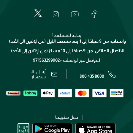
إيف سان لوران
حول وجوه
المكياج
الأسئلة الأكثر شيوعاً
لانكوم
خدمات المعارض
العناية بالبشرة
الدفع
جيفنشي
تواصل معنا
للإستحمام والجسم
شارك مع أصدقائك
ميك اب فور ايفر
منصّة شبكة الشركاء
العناية بالشعر
التوصيل
كلارنس
انضموا لفيسز
بحاجة للمساعدة؟
الإرجاع
واتساب: من 9 صباحًا إلى 1 بعد منتصف الليل (من الإثنين إلى الأحد)
برنامج الولاء ميوز
تتبع طلبك
الاتصال الهاتفي: من 9 صباحًا إلى 10 مساءً (من الإثنين إلى الأحد)
الوظائف
محدد المتاجر
الشروط و الأحكام
للتواصل عبر الواتساب
+971563299902
سياسة الخصوصية
أرسل لنا:
اتصل بنا:
800 435 8000
رقم السجل التجاري: 7013320481 — صادر من وزارة التجارة
استفسار
حمل تطبيقنا