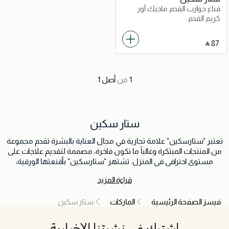
قناع جوارب القدم ماجيك أور
للتقشير
كريم القدم
‎ ⃁ ⁦87⁩ ‎
1
من
أصل
1
ستار سكين
تعتبر "ستارسكين" علامة تجارية في مجال العناية بالبشرة تقدم مجموعة
من المنتجات المبتكرة وغالباً ما تكون فاخرة، مصممة لتقديم علاجات على
مستوى احترافي في المنزل. تشتهر "ستارسكين" بأقنعتها الورقية،
ووسائد ستارسكين، وغيرها من منتجات العناية بالبشرة التي تقدم حلولاً
قراءة المزيد
مستهدفة لمختلف مشكلات البشرة.
فيسز الصفحة الرئيسية
الماركات
ستار سكين
اشترك في نشرتنا الإخبارية