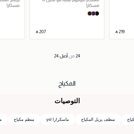
كيرلر
ذا كيرلر
مسكارا
مسكارا
1,5N Neutral
2
3.5 Light with A Neutral Undertone
‎ ⃁ ⁦207⁩ ‎
‎ ⃁ ⁦219⁩ ‎
اصيل
جاري تحميل التفاصيل
24
من
أصل
24
المكياج
التوصيات
ياج
منظف يزيل المكياج
ماسكرارا ysl
منظم مكياج
م