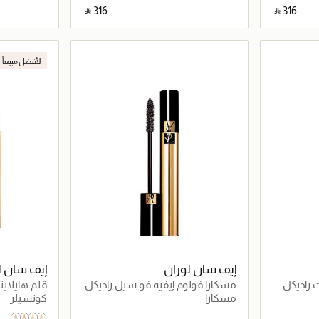
‎ ⃁ ⁦316⁩ ‎
‎ ⃁ ⁦316⁩ ‎
اصيل
جاري تحميل التفاصيل
الأفضل مبيعاً
إيف سان لوران
إيف سان ل
 راديكل
مسكارا فولوم إيفيه فو سيل راديكل
قلم هايلايت
مسكارا
كونسيلر
05 Honey
2
1.5 light
3.5 Light with A Neutral Undertone