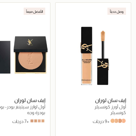
جاري تحميل التفاصيل
جاري تحميل التف
وصل حديثاً
الأفضل مبيعاً
إيف سان لوران
إيف سان لوران
أول أورز كونسيلر
أول اوارز سيتينغ بودر- بو
مضغوطة غير لامعة
كونسيلر
بودرة وجه
+9 درجات
+7 درجات
b30 almond
b40 sand
b10 porcelain
b20 ivory
LN4
LN1
LC5
LC2