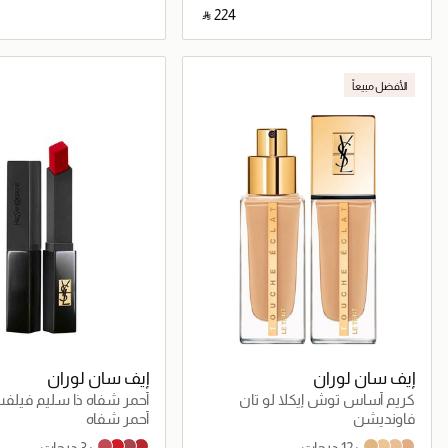
‎ ⃁ ⁦224⁩ ‎
جاري تحميل التفاصيل
جاري تحميل التف
الأفضل مبيعاً
إيف سان لوران
إيف سان لوران
كريم أساس توش إيكلا لو تان
أحمر شفاه ذا سليم فيلفت
المجدد
فاونديشن
أحمر شفاه
+12 درجات
+3 درجات
301 NUDE TENSION
28 TRUE CHILI
302 BROWN. NO WAY BACK.
305 ORANGE SURGE
B30
B20
B10
br40