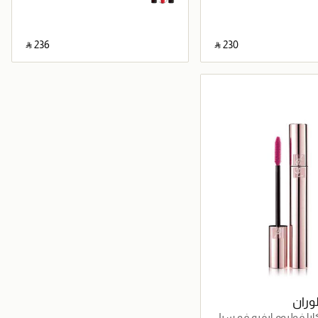
‎ ⃁ ⁦236⁩ ‎
‎ ⃁ ⁦230⁩ ‎
جاري تحميل التفاصيل
جاري تحميل التفاصيل
وران
ارا فوليوم ايفيه فو سيل