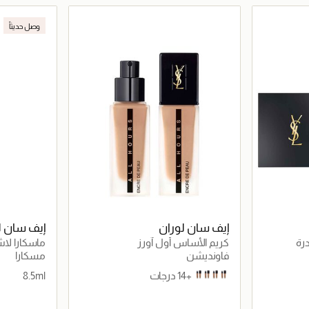
اصيل
جاري تحميل التفاصيل
وصل حديثاً
إيف سان لوران
إيف سان ل
درة
كريم الأساس أول آورز
ماسكارا لا
فاونديشن
مسكارا
+14 درجات
8.5ml
MN10
LW8
LN9
MN7