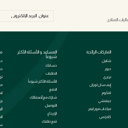
يات المتاجر.
الماركات الرائجة
المساعد و الأسئلة الأكثر
مع
شيوعاً
شانيل
حو
حسابك
ديور
خد
الطلبات
بربري
تو
الأسئلة الأكثر شيوعاً
إيف سان لوران
من
الدفع
لانكوم
ان
شارك مع أصدقائك
جيفنشي
بر
التوصيل
ميك اب فور ايفر
ال
الإرجاع
كلارنس
ال
تتبع طلبك
سي