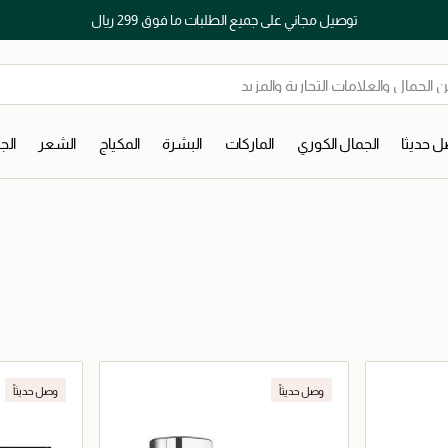
توصيل مجاني على جميع الطلبات ما فوق 299 ريال
 حديثا
الجمال الكوري
الماركات
البشرة
المكياج
الشعر
ال
وصل حديثاً
وصل حديثاً