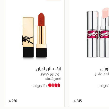
وران
إيف سان لوران
دي غلايز
روج بور كوتور
أحمر شفاه
+14 درجات
R10 Effortless Vermillion
R12 Rouge Féminin
R7 Rouge Insolite
R1 Le Rouge
‎ ⃁ ⁦256⁩ ‎
‎ ⃁ ⁦245⁩ ‎