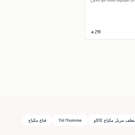
‎ ⃁ ⁦219⁩ ‎
جاري تحميل التفاصيل
نظف مزيل مكياج كاكاو
Ysl l'homme
قناع مكياج