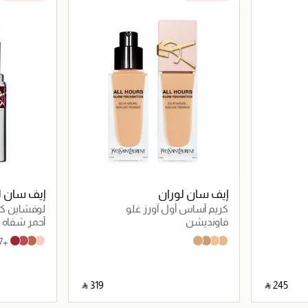
إيف سان لوران
إيف سان ل
كريم أساس أُول آورز غلو
لوفشاين كان
فاونديشن
أحمر شفاه
+7 درجات
6 Burgundy Temptation
5 Pink Satisfaction
4 Nude Pleasure
2 Healthy Glow Plump
MN4
MN6
LN4
LN6
‎ ⃁ ⁦319⁩ ‎
‎ ⃁ ⁦245⁩ ‎