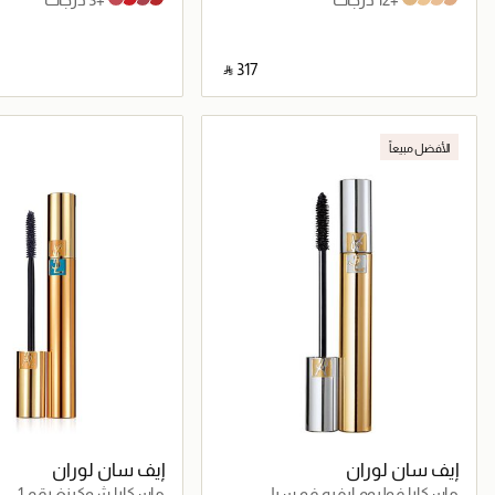
‎ ⃁ ⁦317⁩ ‎
جاري تحميل التفاصيل
جاري تحميل التف
الأفضل مبيعاً
إيف سان لوران
إيف سان لوران
ماسكارا فوليوم ايفيه فو سيل
ماسكارا شوكينغ رقم 1