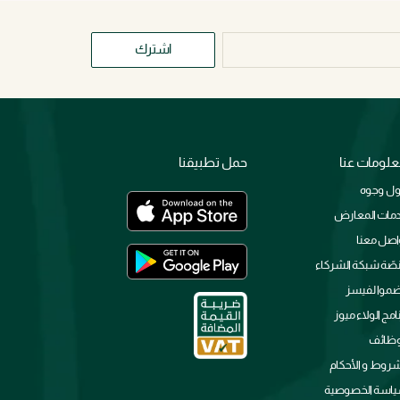
اشترك
لومات عنا
حمل تطبيقنا
ل وجوه
مات المعارض
اصل معنا
صّة شبكة الشركاء
ضموا لفيسز
نامج الولاء ميوز
وظائف
شروط و الأحكام
اسة الخصوصية