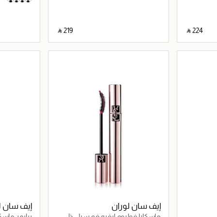
‎ ⃁ ⁦219⁩ ‎
‎ ⃁ ⁦224⁩ ‎
اصيل
جاري تحميل التفاصيل
إيف سان لوران
إيف سان ل
ماسكارا فوليوم ايفيه فو سيل ذا
برايمر ماسك