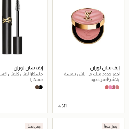
إيف سان لوران
إيف سان لوران
أحمر خدود ميك مي بلَش بلمسة
ماسكارا لاش كلاش اكست
ضبابية عريضة
فوليوم من ايف سان لورا
بلاشر/أحمر خدود
مسكارا
Uninhibited Brown
Overnoir Black
37 Peachy Nude
42 Babydoll Pink
44 Nude Lavallière
06 Rose Haze
‎ ⃁ ⁦311⁩ ‎
جاري تحميل التفاصيل
جاري تحميل التف
وصل حديثاً
وصل حديثاً