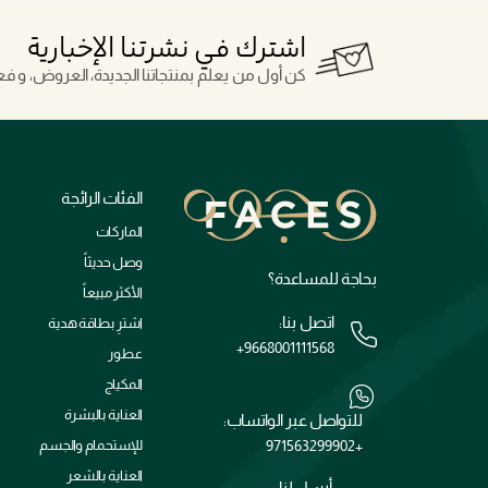
اشترك في نشرتنا الإخبارية
كن أول من يعلم بمنتجاتنا الجديدة، العروض، و فعال
الفئات الرائجة
الماركات
وصل حديثاً
بحاجة للمساعدة؟
الأكثر مبيعاً
اتصل بنا:
اشترِ بطاقة هدية
+9668001111568
عطور
المكياج
العناية بالبشرة
للتواصل عبر الواتساب:
+971563299902
للإستحمام والجسم
العناية بالشعر
أرسل لنا: