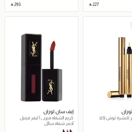
‎ ⃁ ⁦293⁩ ‎
‎ ⃁ ⁦227⁩ ‎
جاري تحميل التفاصيل
جاري تحميل التفاصيل
وران
إيف سان لوران
ر للبشرة توش إكلا
كريم الشفاه فيرني آ ليفر فينيل
أحمر شفاه سائل
425 make me yours
402
420 chili vibration