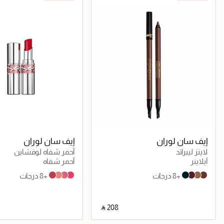
إيف سان لوران
إيف سان لوران
لاينز ليبراتد
أحمر شفاه لوفشاين
آيلاينر
أحمر شفاه
+8 درجات
+8 درجات
154 Pink In Shine
201 Rosewood Blush
209 Bling Pink
45 Coral Crush
5 Prismatic Black
4 Unrestricted Plum
3 Liberated Bronze
2 Deconstructed Brown
‎ ⃁ ⁦208⁩ ‎