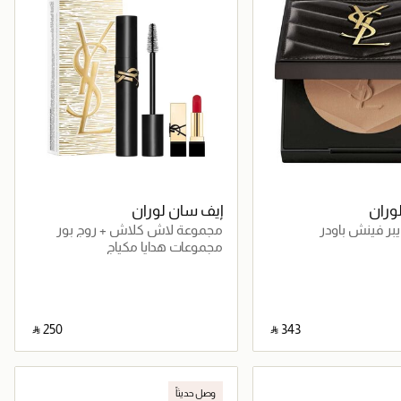
وران
إيف سان لوران
يبر فينش باودر
مجموعة لاش كلاش + روج بور
كوتور
مجموعات هدايا مكياج
‎ ⃁ ⁦250⁩ ‎
‎ ⃁ ⁦343⁩ ‎
جاري تحميل التفاصيل
جاري تحميل التفاصيل
وصل حديثاً