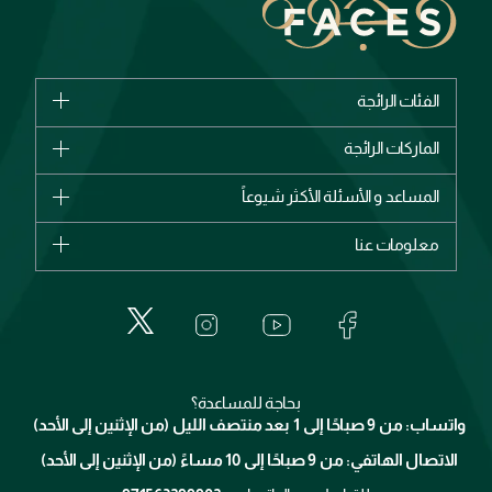
الفئات الرائجة
الماركات
الماركات الرائجة
وصل حديثاً
شانيل
المساعد و الأسئلة الأكثر شيوعاً
الأكثر مبيعاً
ديور
اشترِ بطاقة هدية
حسابك
معلومات عنا
بربري
عطور
الطلبات
إيف سان لوران
حول وجوه
المكياج
الأسئلة الأكثر شيوعاً
لانكوم
خدمات المعارض
العناية بالبشرة
الدفع
جيفنشي
تواصل معنا
للإستحمام والجسم
شارك مع أصدقائك
ميك اب فور ايفر
منصّة شبكة الشركاء
العناية بالشعر
التوصيل
كلارنس
انضموا لفيسز
بحاجة للمساعدة؟
الإرجاع
واتساب: من 9 صباحًا إلى 1 بعد منتصف الليل (من الإثنين إلى الأحد)
برنامج الولاء ميوز
تتبع طلبك
الاتصال الهاتفي: من 9 صباحًا إلى 10 مساءً (من الإثنين إلى الأحد)
الوظائف
محدد المتاجر