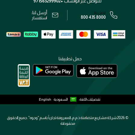
الشروط و الأحكام
للتواصل عبر الواتساب
+971563299902
سياسة الخصوصية
أرسل لنا:
اتصل بنا:
800 435 8000
رقم السجل التجاري: 7013320481 — صادر من وزارة التجارة
استفسار
حمل تطبيقنا
تفضيلات اللغة:
السعودية
English
2026 ©
شركة مشاريع متضامنة ذ.م.م، المعروفة تجارياً باسم "وجوه". جميع الحقوق
محفوظة