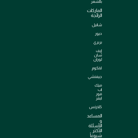
بالشعر
الماركات
الرائجة
شانيل
ديور
بربري
إيف
سان
لوران
لانكوم
جيفنشي
ميك
اب
فور
ايفر
كلارنس
المساعد
و
الأسئلة
الأكثر
شيوعاً