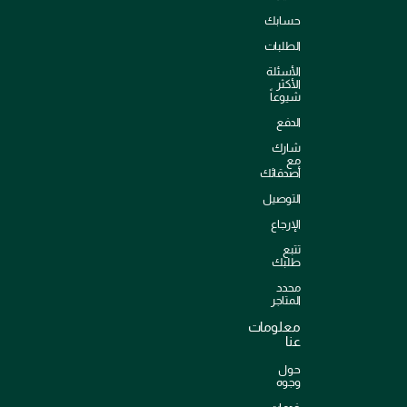
حسابك
الطلبات
الأسئلة
الأكثر
شيوعاً
الدفع
شارك
مع
أصدقائك
التوصيل
الإرجاع
تتبع
طلبك
محدد
المتاجر
معلومات
عنا
حول
وجوه