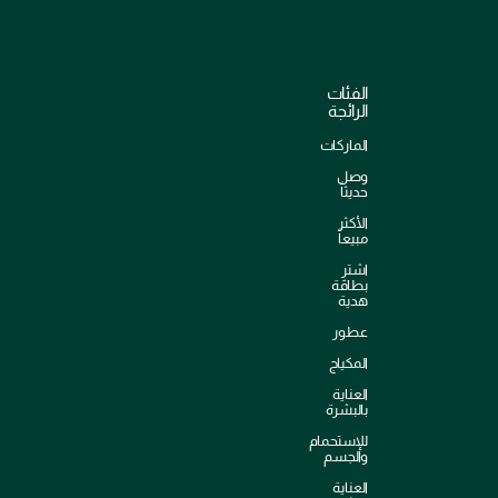
الفئات
الرائجة
الماركات
وصل
حديثاً
الأكثر
مبيعاً
اشترِ
بطاقة
هدية
عطور
المكياج
العناية
بالبشرة
للإستحمام
والجسم
العناية