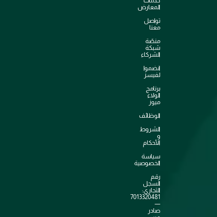
خدمات
المعارض
تواصل
معنا
منصّة
شبكة
الشركاء
انضموا
لفيسز
برنامج
الولاء
ميوز
الوظائف
الشروط
و
الأحكام
سياسة
الخصوصية
رقم
السجل
التجاري:
7013320481
—
صادر