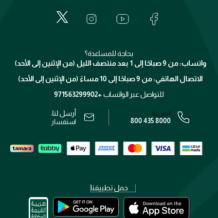
المكياج
الأسئلة الأكثر شيوعاً
لانكوم
خدمات المعارض
العناية بالبشرة
الدفع
جيفنشي
تواصل معنا
للإستحمام والجسم
شارك مع أصدقائك
ميك اب فور ايفر
منصّة شبكة الشركاء
العناية بالشعر
التوصيل
كلارنس
انضموا لفيسز
بحاجة للمساعدة؟
الإرجاع
واتساب: من 9 صباحًا إلى 1 بعد منتصف الليل (من الإثنين إلى الأحد)
برنامج الولاء ميوز
تتبع طلبك
الاتصال الهاتفي: من 9 صباحًا إلى 10 مساءً (من الإثنين إلى الأحد)
الوظائف
محدد المتاجر
الشروط و الأحكام
للتواصل عبر الواتساب
+971563299902
سياسة الخصوصية
أرسل لنا:
اتصل بنا:
800 435 8000
رقم السجل التجاري: 7013320481 — صادر من وزارة التجارة
استفسار
حمل تطبيقنا