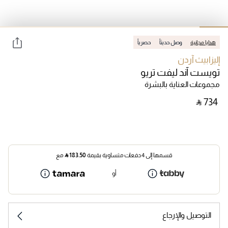
هدايا مجانية
وصل حديثاً
حصرياً
إليزابيث آردن
تويست آند ليفت تريو
مجموعات العناية بالبشرة
‎ ⃁ ⁦734⁩ ‎
قسمها إلى 4 دفعات متساوية بقيمة
183.50
⃁
مع
أو
التوصيل والإرجاع