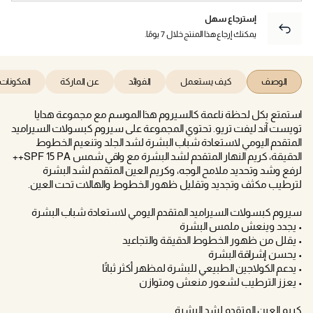
إسترجاع سهل
يمكنك إرجاع هذا المنتج خلال 7 يومًا.
الوصف
كيف يستعمل
الفوائد
عن الماركة
المكونات
استمتع بكل لحظة ناعمة كالسيروم هذا الموسم مع مجموعة هدايا
تويست آند ليفت تريو. تحتوي المجموعة على سيروم كبسولات السيراميد
المتقدم اليومي لاستعادة شباب البشرة لشد الجلد وتنعيم الخطوط
الدقيقة، كريم النهار المتقدم لشد البشرة مع واقي شمس SPF 15 PA++
لرفع وشد وتحديد ملامح الوجه، وكريم العين المتقدم لشد البشرة
لترطيب مكثف وتجديد وتقليل ظهور الخطوط والهالات تحت العين.
سيروم كبسولات السيراميد المتقدم اليومي لاستعادة شباب البشرة
• يجدد وينعش ملمس البشرة
• يقلل من ظهور الخطوط الدقيقة والتجاعيد
• يحسن إشراقة البشرة
• يدعم الكولاجين الطبيعي للبشرة لمظهر أكثر ثباتًا
• يعزز الترطيب لشعور منعش ومتوازن
كريم العين المتقدم لشد البشرة