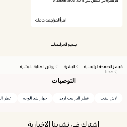
تم نشره في الأصل على elizabetharden.com
اقرأ المراجعة كاملة
جميع المراجعات
فيسز الصفحة الرئيسية
البشرة
روتين العناية بالبشرة
هدايا
التوصيات
لاش ليفت
عطر اليزابيث اردن
جهاز شد الوجه
عطر الي
اشترك في نشرتنا الإخبارية