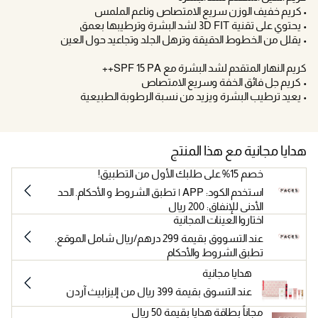
• كريم خفيف الوزن سريع الامتصاص وناعم الملمس
• يحتوي على تقنية 3D FIT لشد البشرة وترطيبها بعمق
• يقلل من الخطوط الدقيقة وترهل الجلد وتجاعيد حول العين
كريم النهار المتقدم لشد البشرة مع SPF 15 PA++
• كريم جل فائق الخفة وسريع الامتصاص
• يعيد ترطيب البشرة ويزيد من نسبة الرطوبة الطبيعية
هدايا مجانية مع هذا المنتج
خصم 15% على طلبك الأول من التطبيق!
استخدم الكود: APP | تطبق الشروط و الأحكام. الحد
الأدنى للإنفاق: 200 ريال
اختاروا العينات المجانية
عند التسووق بقيمة 299 درهم/ريال شامل الموقع.
تطبق الشروط والأحكام
هدايا مجانية
عند التسوق بقيمة 399 ريال من إليزابيث آردن
مجاناً بطاقة هدايا بقيمة 50 ريال