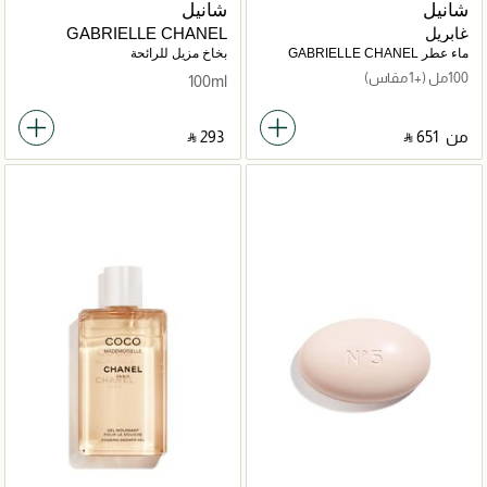
شانيل
شانيل
غابريل
GABRIELLE CHANEL
ماء عطر GABRIELLE CHANEL
بخاخ مزيل للرائحة
100مل
(+1 مقاس)
100ml
من
‎ ⃁ ⁦651⁩ ‎
‎ ⃁ ⁦293⁩ ‎