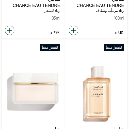
CHANCE EAU TENDRE
CHANCE EAU TENDRE
رذاذ مرطّب وشفّاف
رذاذ للشعر
35ml
100ml
‎ ⃁ ⁦375⁩ ‎
‎ ⃁ ⁦310⁩ ‎
الأفضل مبيعاً
الأفضل مبيعاً