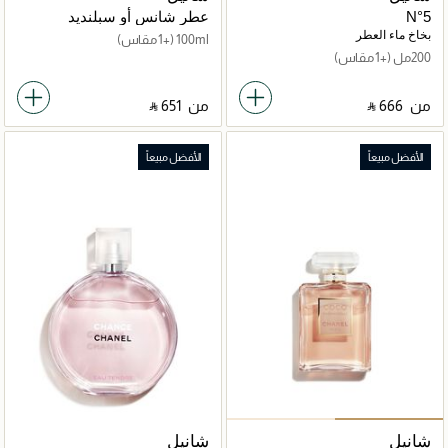
N°5
عطر شانس أو سبلنديد
بخاخ ماء العطر
100ml
(+1 مقاس)
200مل
(+1 مقاس)
من
‎ ⃁ ⁦666⁩ ‎
من
‎ ⃁ ⁦651⁩ ‎
الأفضل مبيعاً
الأفضل مبيعاً
شانيل
شانيل