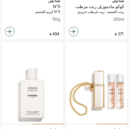
شانيل
شانيل
كوكو مادموزيل زيت مرطب
N°5
ناعم للجسم 200 مل
زيت الجسم - زيت مُرطب حريري
N°5 كريم للجسم
150g
200ml
‎ ⃁ ⁦494⁩ ‎
‎ ⃁ ⁦371⁩ ‎