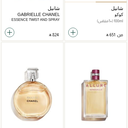
شانيل
شانيل
كوكو
GABRIELLE CHANEL
ESSENCE TWIST AND SPRAY
100ml
(+1 مقاس)
من
‎ ⃁ ⁦651⁩ ‎
‎ ⃁ ⁦824⁩ ‎