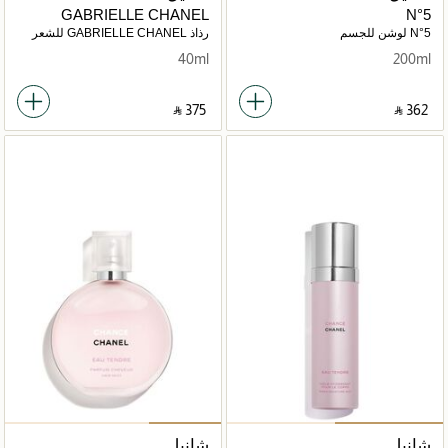
GABRIELLE CHANEL
N°5
N°5 لوشن للجسم
رذاذ GABRIELLE CHANEL للشعر
40ml
200ml
‎ ⃁ ⁦375⁩ ‎
‎ ⃁ ⁦362⁩ ‎
شانيل
شانيل