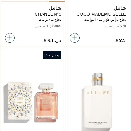
شانيل
شانيل
CHANEL N°5
COCO MADEMOISELLE
TWIST AND SPRAY Eau de
بخاخ برأس دوّار لماء التواليت
بخاخ ماء تواليت
Toilette rechargeable
3x20مل تعبئة
150ml
(+1 مقاس)
‎ ⃁ ⁦555⁩ ‎
من
‎ ⃁ ⁦781⁩ ‎
وصل حديثاً