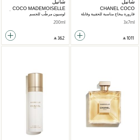
شانيل
شانيل
COCO MADEMOISELLE
CHANEL COCO
ÉMULSION HYDRATANTE
MADEMOISELLE
قارورة ببخاخ مناسبة للحقيبة وقابلة
لوسيون مرطّب للجسم
لإعادة تعبئة لماء العطر
200ml
3x7ml
‎ ⃁ ⁦362⁩ ‎
‎ ⃁ ⁦1011⁩ ‎