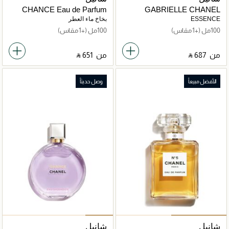
CHANCE Eau de Parfum
GABRIELLE CHANEL
Vaporisateur
ESSENCE
بخاخ ماء العطر
100مل
(+1 مقاس)
100مل
(+1 مقاس)
من
‎ ⃁ ⁦687⁩ ‎
من
‎ ⃁ ⁦651⁩ ‎
الأفضل مبيعاً
وصل حديثاً
شانيل
شانيل