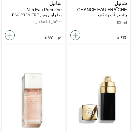
شانيل
شانيل
N°5 Eau Première
CHANCE EAU FRAÎCHE
رذاذ مرطّب وشفّاف
بخاخ أو بروميار EAU PREMIÈRE
100مل
(+1 مقاس)
100ml
‎ ⃁ ⁦310⁩ ‎
من
‎ ⃁ ⁦651⁩ ‎