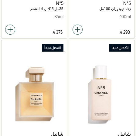
N°5
N°5
زذاذ ديودوران 100مل
35مل N°5 رذاذ للشعر
35ml
100ml
‎ ⃁ ⁦375⁩ ‎
‎ ⃁ ⁦293⁩ ‎
الأفضل مبيعاً
الأفضل مبيعاً
شانيل
شانيل