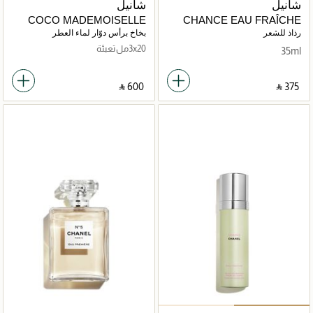
شانيل
شانيل
COCO MADEMOISELLE
CHANCE EAU FRAÎCHE
TWIST AND SPRAY Eau de
رذاذ للشعر
بخاخ برأس دوّار لماء العطر
Parfum rechargeable
3x20مل تعبئة
35ml
‎ ⃁ ⁦600⁩ ‎
‎ ⃁ ⁦375⁩ ‎