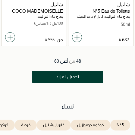
شانيل
شانيل
COCO MADEMOISELLE
N°5 Eau de Toilette
Eau de Toilette Vaporisateur
Vaporisateur rechargeable
بخاخ ماء التواليت قابل لإعادة التعبئة
بخاخ ماء التواليت
100مل
(+1 مقاس)
50ml
‎ ⃁ ⁦687⁩ ‎
من
‎ ⃁ ⁦555⁩ ‎
48
من
أصل
60
تحميل المزيد
نساء
N ° 5
كوكو مادوموازيل
غابريال شانيل
فرصة
كوكو ن