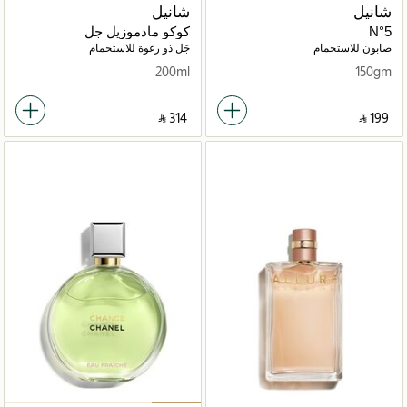
شانيل
شانيل
N°5
كوكو مادموزيل جل
استحمام200مل
صابون للاستحمام
جَل ذو رغوة للاستحمام
200ml
150gm
‎ ⃁ ⁦314⁩ ‎
‎ ⃁ ⁦199⁩ ‎