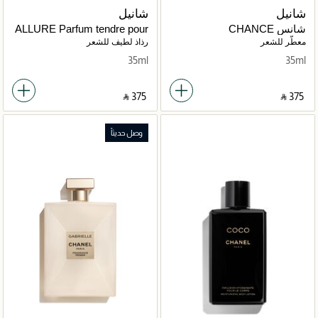
شانيل
شانيل
شانس CHANCE
ALLURE Parfum tendre pour
les cheveux
معطّر للشعر
رذاذ لطيف للشعر
35ml
35ml
‎ ⃁ ⁦375⁩ ‎
‎ ⃁ ⁦375⁩ ‎
وصل حديثاً