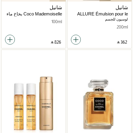
شانيل
شانيل
ALLURE Émulsion pour le
Coco Mademoiselle بخاخ ماء
corps
عطر - إصدار محدود
لوسيون للجسم
100ml
200ml
‎ ⃁ ⁦826⁩ ‎
‎ ⃁ ⁦362⁩ ‎