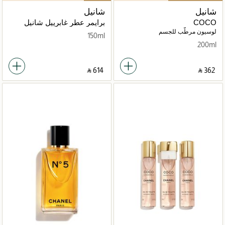
شانيل
شانيل
COCO
برايمر عطر غابرييل شانيل
لوسيون مرطّب للجسم
150ml
200ml
‎ ⃁ ⁦614⁩ ‎
‎ ⃁ ⁦362⁩ ‎