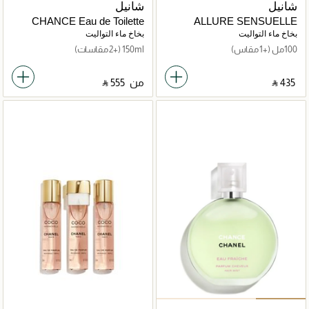
شانيل
شانيل
CHANCE Eau de Toilette
ALLURE SENSUELLE
Vaporisateur
بخاخ ماء التواليت
بخاخ ماء التواليت
100مل
(+1 مقاس)
150ml
(+2 مقاسات)
‎ ⃁ ⁦435⁩ ‎
من
‎ ⃁ ⁦555⁩ ‎