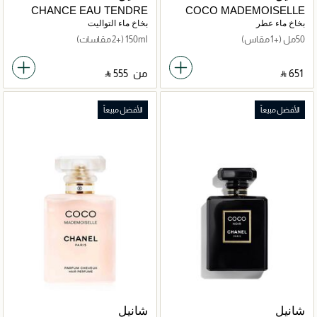
CHANCE EAU TENDRE
COCO MADEMOISELLE
بخاخ ماء عطر
بخاخ ماء التواليت
50مل
(+1 مقاس)
150ml
(+2 مقاسات)
‎ ⃁ ⁦651⁩ ‎
من
‎ ⃁ ⁦555⁩ ‎
الأفضل مبيعاً
الأفضل مبيعاً
شانيل
شانيل