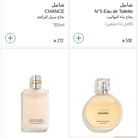
شانيل
شانيل
CHANCE
N°5 Eau de Toilette
Vaporisateur
بخاخ ماء التواليت
بخاخ مزيل للرائحة
50مل
(+1 مقاس)
100ml
‎ ⃁ ⁦272⁩ ‎
‎ ⃁ ⁦518⁩ ‎