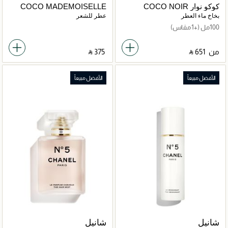
كوكو نوار COCO NOIR
COCO MADEMOISELLE
بخاخ ماء العطر
عطر للشعر
100مل
(+1 مقاس)
من
‎ ⃁ ⁦651⁩ ‎
‎ ⃁ ⁦375⁩ ‎
الأفضل مبيعاً
الأفضل مبيعاً
شانيل
شانيل