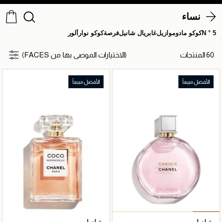
نساء
N ° 5
كوكو مادوموازيل
غابريال شانيل
فرصة
كوكو نوار
ألور
60 المنتجات
(الاختيارات الموصى بها من FACES)
الأفضل مبيعاً
الأفضل مبيعاً