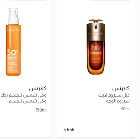
كلارنس
كلارنس
دبل سيروم لايت
واقي شمس للجسم رذاذ ال
الشمسية المتوهجة بعامل
سيروم الوجه
واقي شمس للجسم
عالي جدًا SPF 50+
50ml
150ml
‎ ⃁ ⁦666⁩ ‎