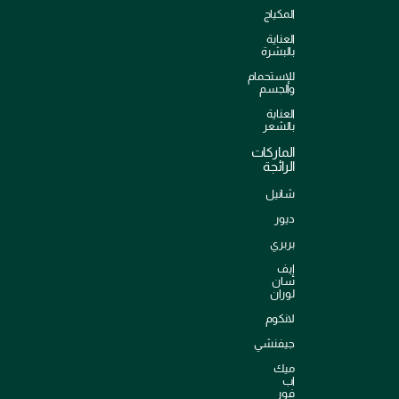
المكياج
العناية
بالبشرة
للإستحمام
والجسم
العناية
بالشعر
الماركات
الرائجة
شانيل
ديور
بربري
إيف
سان
لوران
لانكوم
جيفنشي
ميك
اب
فور