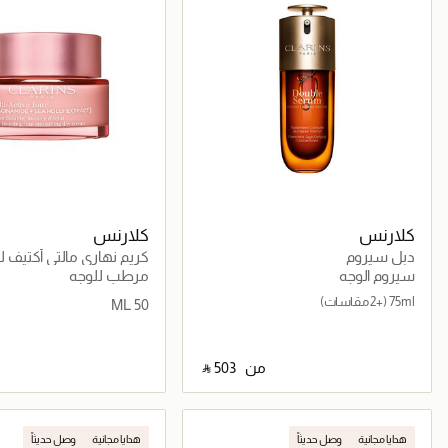
كلارنس
كلارنس
دبل سيروم
كريم نهاري مالتي أكتيف لج
البشرة
سيروم الوجه
مرطب للوجه
75ml
(+2 مقاسات)
50 ML
من
‎ ⃁ ⁦503⁩ ‎
جاري تحميل التفاصيل
جاري تحميل التف
هدايا مجانية
وصل حديثاً
هدايا مجانية
وصل حديثاً