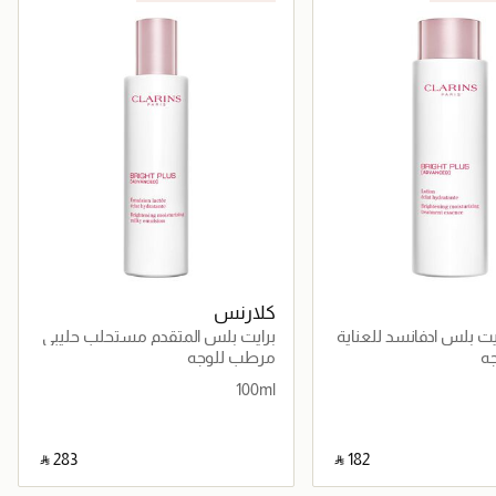
كلارنس
ت بلس ادفانسد للعناية
برايت بلس المتقدم مستحلب حليبي
ه
مرطب للوجه
100ml
‎ ⃁ ⁦283⁩ ‎
‎ ⃁ ⁦182⁩ ‎