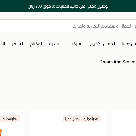
توصيل مجاني على جميع الطلبات ما فوق 299 ريال
 حديثا
الجمال الكوري
الماركات
البشرة
المكياج
الشعر
ال
Cream And Serum
هدايا مجانية
وصل حديثاً
هدايا مجانية