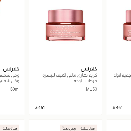
كلارنس
كلارنس
ميع أنواع
كريم نهاري مالتي أكتيف للبشرة
واقي شمس ا
الجافة
SPF50+
مرطب للوجه
واقي شمس
150ml
50 ML
‎ ⃁ ⁦461⁩ ‎
‎ ⃁ ⁦461⁩ ‎
اصيل
جاري تحميل التفاصيل
هدايا مجانية
وصل حديثاً
هدايا مجانية