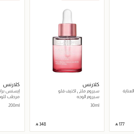
كلارنس
كلارنس
عناية
سيروم ملتي اكتيف قلو
إيسنس براي
 حماية
بالبشرة
سيروم الوجه
مرطب للوج
200ml
30ml
‎ ⃁ ⁦348⁩ ‎
‎ ⃁ ⁦177⁩ ‎