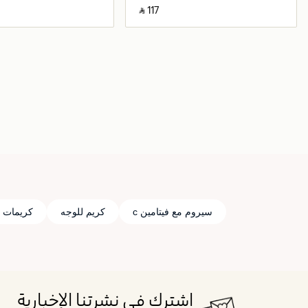
‎ ⃁ ⁦117⁩ ‎
جاري تحميل التفاصيل
جاري تحميل التف
سيروم مع فيتامين c
كريم للوجه
كريمات ل
اشترك في نشرتنا الإخبارية