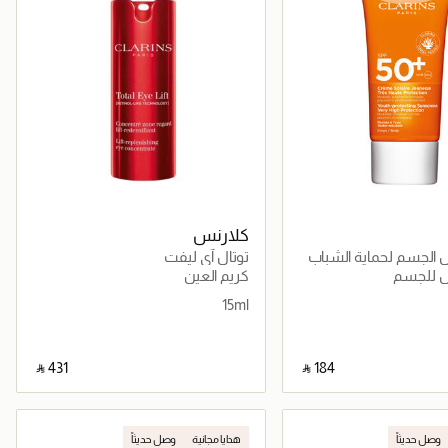
كلارنس
لجسم لحماية الشباب
توتال آي ليفت
 للجسم
كريم العين
15ml
‎ ⃁ ⁦431⁩ ‎
‎ ⃁ ⁦184⁩ ‎
جاري تحميل التفاصيل
جاري تحميل التفاصيل
وصل حديثاً
هدايا مجانية
وصل حديثاً