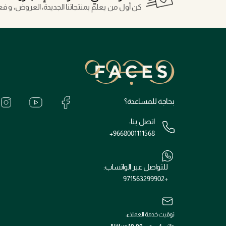
كن أول من يعلم بمنتجاتنا الجديدة، العروض، و فعال
بحاجة للمساعدة؟
اتصل بنا:
+9668001111568
للتواصل عبر الواتساب:
+971563299902
توقيت خدمة العملاء: