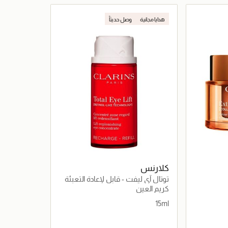
اصيل
جاري تحميل التفاصيل
هدايا مجانية
وصل حديثاً
كلارنس
توتال آي ليفت - قابل لإعادة التعبئة
كريم العين
15ml