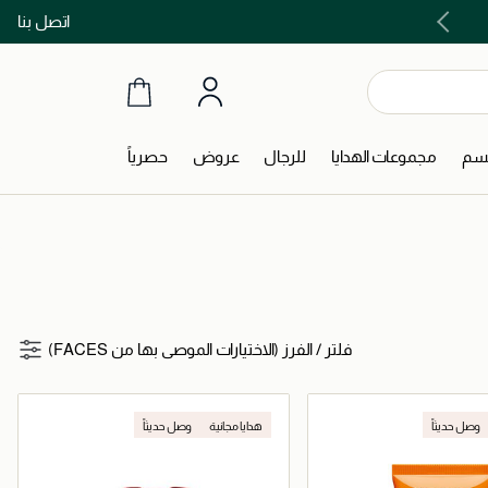
اتصل بنا
اشتري الآن و ادفع لاحقاً مع تابي و تمارا!
جسم
مجموعات الهدايا
للرجال
عروض
حصرياً
فلتر
/
الفرز (الاختيارات الموصى بها من FACES)
وصل حديثاً
هدايا مجانية
وصل حديثاً