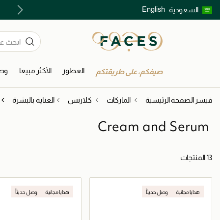
English
السعودية
اكتشفوا خدمات الجمال المختارة بعناية
العطور
الأكثر مبيعا
وصل
صيفكم، على طريقتكم
فيسز الصفحة الرئيسية
الماركات
كلارنس
العناية بالبشرة
Cream and Serum
13 المنتجات
هدايا مجانية
وصل حديثاً
هدايا مجانية
وصل حديثاً