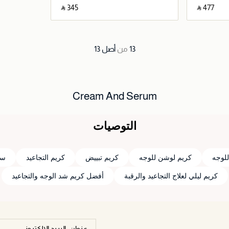
‎ ⃁ ⁦345⁩ ‎
‎ ⃁ ⁦477⁩ ‎
اصيل
جاري تحميل التفاصيل
13
من
أصل
13
Cream And Serum
التوصيات
لوجه
كريم لوشن للوجه
كريم تبييض
كريم التجاعيد
سي
كريم ليلي لعلاج التجاعيد والرقبة
أفضل كريم شد الوجه والتجاعيد