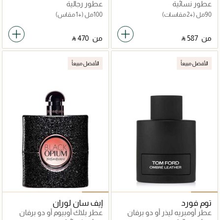
دو برفان
عطور نسائية
عطور رجالية
90مل
(+2 مقاسات)
100مل
(+1 مقاس)
من
‎ ⃁ ⁦587⁩ ‎
من
‎ ⃁ ⁦470⁩ ‎
الأفضل مبيعاً
الأفضل مبيعاً
توم فورد
إيف سان لوران
عطر أومبريه ليذر أو دو برفان
عطر بلاك أوبيوم أو دو برفان