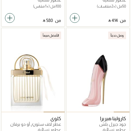
50مل
(+2 مقاسات)
100مل
(+1 مقاس)
من
‎ ⃁ ⁦414⁩ ‎
من
‎ ⃁ ⁦580⁩ ‎
وصل حديثاً
الأفضل مبيعاً
كارولينا هيريرا
كلوي
جود جيرل بلش
عطر لاف ستوري أو دو برفان
عطور نسائية
عطور نسائية