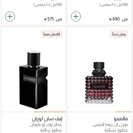
100مل
(+1 مقاس)
100مل
(+1 مقاس)
من
‎ ⃁ ⁦690⁩ ‎
من
‎ ⃁ ⁦575⁩ ‎
وصل حديثاً
الأفضل مبيعاً
فالنتينو
إيف سان لوران
بورن إن روما إنتنس
عطر واي لو بارفان
عطور نسائية
عطور رجالية