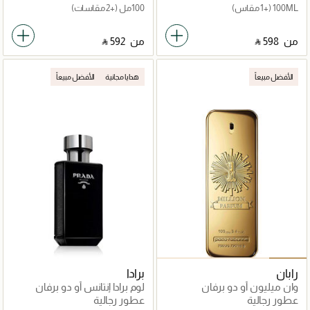
100ML
(+1 مقاس)
100مل
(+2 مقاسات)
من
‎ ⃁ ⁦598⁩ ‎
من
‎ ⃁ ⁦592⁩ ‎
الأفضل مبيعاً
هدايا مجانية
الأفضل مبيعاً
رابان
برادا
وان ميليون أو دو برفان
لوم برادا إنتانس أو دو برفان
عطور رجالية
عطور رجالية