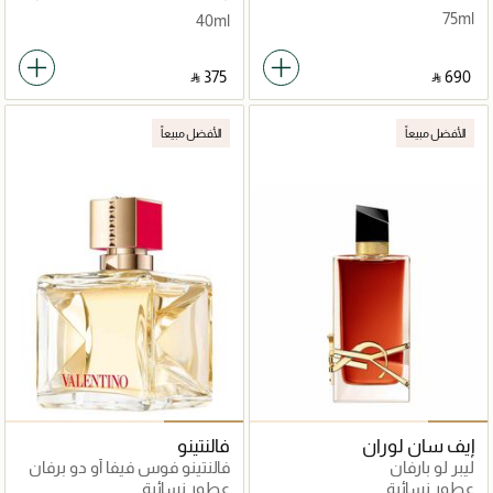
75ml
40ml
‎ ⃁ ⁦375⁩ ‎
‎ ⃁ ⁦690⁩ ‎
الأفضل مبيعاً
الأفضل مبيعاً
إيف سان لوران
فالنتينو
ليبر لو بارفان
فالنتينو فوس فيفا أو دو برفان
عطور نسائية
عطور نسائية