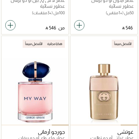
عطر آيدول أو دو برفان
عطر لا ڤي إي بيل أو دو برفان
عطور نسائية
عطور نسائية
50مل
(+1 مقاس)
100مل
(+3 مقاسات)
‎ ⃁ ⁦546⁩ ‎
من
‎ ⃁ ⁦546⁩ ‎
الأفضل مبيعاً
هدايا مجانية
الأفضل مبيعاً
غوتشي
جورجو أرماني
عطر غيلتي أو دو تواليت
عطر ماي واي أو دو برفان