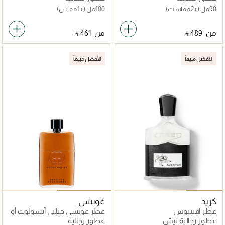
90مل
(+2 مقاسات)
100مل
(+1 مقاس)
من
‎ ⃁ ⁦489⁩ ‎
من
‎ ⃁ ⁦461⁩ ‎
الأفضل مبيعاً
الأفضل مبيعاً
كريد
غوتشي
عطر افينتوس
عطر غوتشي جيلتي أبسولوت أو
دو بارفان
عطور رجالية نيش
عطور رجالية