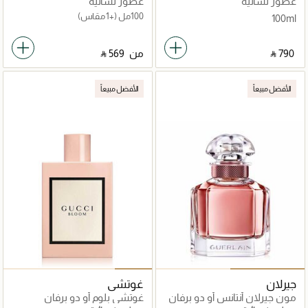
عطور نسائية
عطور نسائية
100مل
(+1 مقاس)
100ml
‎ ⃁ ⁦790⁩ ‎
من
‎ ⃁ ⁦569⁩ ‎
الأفضل مبيعاً
الأفضل مبيعاً
جيرلان
غوتشي
مون جيرلان أنتانس أو دو برفان
غوتشي بلوم أو دو برفان