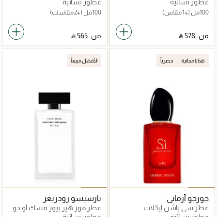
عطور نسائية
عطور نسائية
100مل
(+1 مقاس)
100مل
(+2 مقاسات)
من
‎ ⃁ ⁦578⁩ ‎
من
‎ ⃁ ⁦565⁩ ‎
هدايا مجانية
حصرياً
الأفضل مبيعاً
جورجو أرماني
نارسيسو رودريغز
عطر سي باشن إيكلات
عطر فور هير بيور مسك أو دو
برفان
عطور نسائية
عطور نسائية