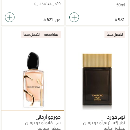
90مل
(+1 مقاس)
50ml
‎ ⃁ ⁦981⁩ ‎
من
‎ ⃁ ⁦621⁩ ‎
الأفضل مبيعاً
هدايا مجانية
الأفضل مبيعاً
توم فورد
جورجو أرماني
نوار إكستريم أو دو برفان
سي فابو أو دو برفان
عطور رجالية
عطور نسائية