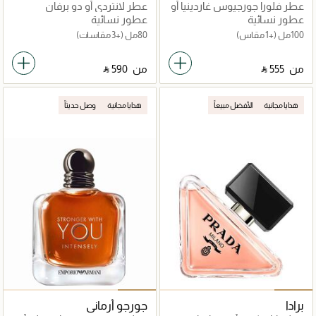
عطر فلورا جورجيوس غاردينيا أو
عطر لانتردي أو دو برفان
دو بارفان
عطور نسائية
عطور نسائية
100مل
(+1 مقاس)
80مل
(+3 مقاسات)
من
‎ ⃁ ⁦555⁩ ‎
من
‎ ⃁ ⁦590⁩ ‎
هدايا مجانية
الأفضل مبيعاً
هدايا مجانية
وصل حديثاً
برادا
جورجو أرماني