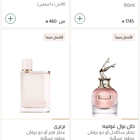
90مل
(+1 مقاس)
100ml
‎ ⃁ ⁦1745⁩ ‎
من
‎ ⃁ ⁦460⁩ ‎
الأفضل مبيعاً
الأفضل مبيعاً
جان بول غوتييه
بربري
عطر سكاندل أو دو برفان
عطر هير أو دو برفان
عطور نسائية
عطور نسائية