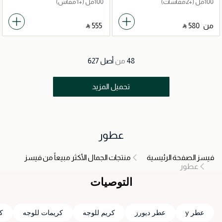
100مل
(+2 مقاسات)
100مل
(+1 مقاس)
من
‎ ⃁ ⁦580⁩ ‎
‎ ⃁ ⁦555⁩ ‎
48
من
أصل
627
تحميل المزيد
عطور
فيسز الصفحة الرئيسية
منتجات الجمال الأكثر مبيعاً من فيسز
عطور
التوصيات
عطر y
عطر ديورز
كريم للوجه
كريمات للوجه
ك