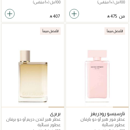
100مل
(+1 مقاس)
100مل
(+1 مقاس)
من
‎ ⃁ ⁦475⁩ ‎
‎ ⃁ ⁦407⁩ ‎
الأفضل مبيعاً
الأفضل مبيعاً
نارسيسو رودريغز
بربري
عطر فور هير أو دو بارفان
عطر هير لندن دريم أو دو برفان
عطور نسائية
عطور نسائية