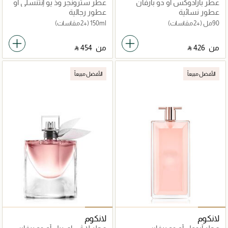
عطر بارادوكس أو دو بارفان
عطر سترونجر وذ يو إنتنسلي أو
دو برفان
عطور نسائية
عطور رجالية
90مل
(+2 مقاسات)
150ml
(+2 مقاسات)
من
‎ ⃁ ⁦426⁩ ‎
من
‎ ⃁ ⁦454⁩ ‎
الأفضل مبيعاً
الأفضل مبيعاً
لانكوم
لانكوم