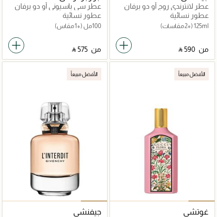
عطر لانترندي روج أو دو برفان
عطر سي باسيوني أو دو برفان
عطور نسائية
عطور نسائية
125ml
(+2 مقاسات)
100مل
(+1 مقاس)
من
‎ ⃁ ⁦590⁩ ‎
من
‎ ⃁ ⁦575⁩ ‎
الأفضل مبيعاً
الأفضل مبيعاً
غوتشي
جيفنشي