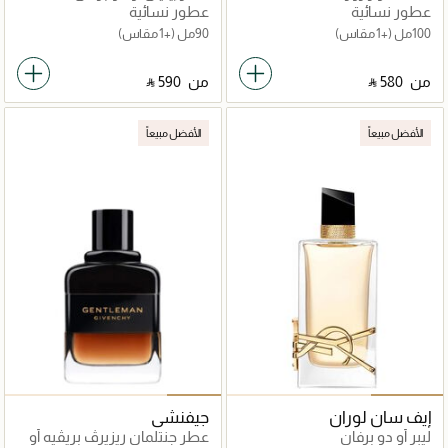
عطور نسائية
عطور نسائية
100مل
(+1 مقاس)
90مل
(+1 مقاس)
من
‎ ⃁ ⁦580⁩ ‎
من
‎ ⃁ ⁦590⁩ ‎
الأفضل مبيعاً
الأفضل مبيعاً
إيف سان لوران
جيفنشي
ليبر أو دو برفان
عطر جنتلمان ريزيرڤ بريڤيه أو