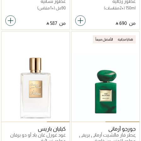
عطور رجالية
عطور نسائية
150ml
(+2 مقاسات)
90مل
(+1 مقاس)
من
‎ ⃁ ⁦690⁩ ‎
من
‎ ⃁ ⁦587⁩ ‎
هدايا مجانية
الأفضل مبيعاً
جورجو أرماني
كيليان باريس
عطر فار مالشيت أرماني بريفي
غود غورل غان باد أو دو برفان
أو دو برفان
50مل
عطور للجنسين خاصة
عطور نسائية