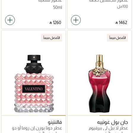
100مل
50ml
‎ ⃁ ⁦1260⁩ ‎
‎ ⃁ ⁦1462⁩ ‎
الأفضل مبيعاً
الأفضل مبيعاً
جان بول غوتييه
فالنتينو
عطر لا بيل لي بيرفيوم
عطر دونا بورن إن روما أو دو
برفان