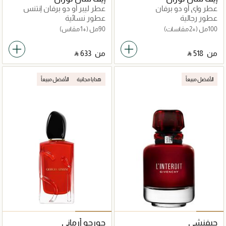
عطر واي أو دو برفان
عطر ليبر أو دو برفان إنتنس
عطور رجالية
عطور نسائية
100مل
(+2 مقاسات)
90مل
(+1 مقاس)
من
‎ ⃁ ⁦518⁩ ‎
من
‎ ⃁ ⁦633⁩ ‎
الأفضل مبيعاً
هدايا مجانية
الأفضل مبيعاً
جيفنشي
جورجو أرماني