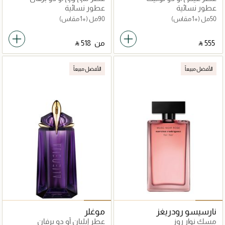
عطور نسائية
عطور نسائية
50مل
(+1 مقاس)
90مل
(+1 مقاس)
‎ ⃁ ⁦555⁩ ‎
من
‎ ⃁ ⁦518⁩ ‎
الأفضل مبيعاً
الأفضل مبيعاً
نارسيسو رودريغز
موغلر
مسك نوار روز
عطر إيليان أو دو برفان