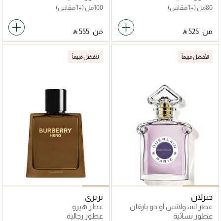
80مل
(+1 مقاس)
100مل
(+1 مقاس)
من
‎ ⃁ ⁦525⁩ ‎
من
‎ ⃁ ⁦555⁩ ‎
الأفضل مبيعاً
الأفضل مبيعاً
جيرلان
بربري
عطر أنسولانس أو دو بارفان
عطر هيرو
75مل
عطور نسائية
عطور رجالية