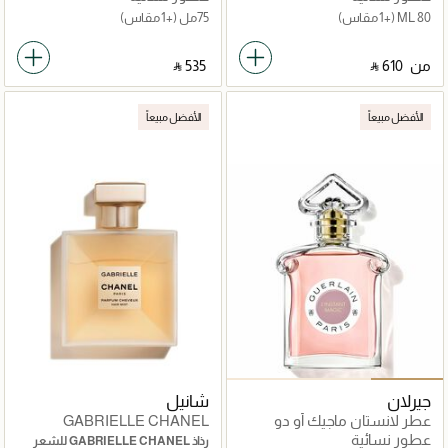
80 ML
(+1 مقاس)
75مل
(+1 مقاس)
من
‎ ⃁ ⁦610⁩ ‎
‎ ⃁ ⁦535⁩ ‎
الأفضل مبيعاً
الأفضل مبيعاً
جيرلان
شانيل
عطر لانستان ماجيك أو دو
GABRIELLE CHANEL
بارفان 75مل
عطور نسائية
رذاذ GABRIELLE CHANEL للشعر