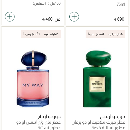
100مل
(+1 مقاس)
75ml
‎ ⃁ ⁦690⁩ ‎
من
‎ ⃁ ⁦460⁩ ‎
هدايا مجانية
الأفضل مبيعاً
هدايا مجانية
الأفضل مبيعاً
جورجو أرماني
جورجو أرماني
عطر فيرت ملاكيت أو دو برفان
عطر ماي واي انتنس أو دو
50مل
بارفان
عطور نسائية خاصة
عطور نسائية